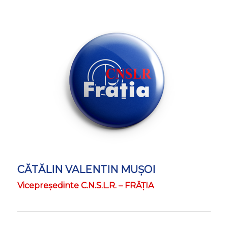
CĂTĂLIN VALENTIN MUŞOI
Vicepreședinte C.N.S.L.R. – FRĂŢIA