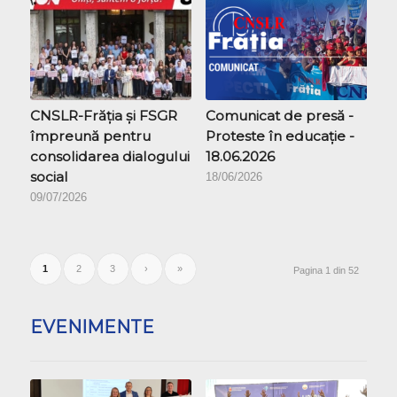
CNSLR-Frăția și FSGR
Comunicat de presă -
împreună pentru
Proteste în educație -
consolidarea dialogului
18.06.2026
social
18/06/2026
09/07/2026
1
2
3
›
»
Pagina 1 din 52
EVENIMENTE