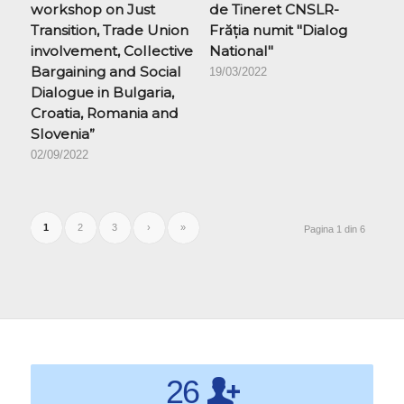
workshop on Just
de Tineret CNSLR-
Transition, Trade Union
Frăția numit "Dialog
involvement, Collective
National"
Bargaining and Social
19/03/2022
Dialogue in Bulgaria,
Croatia, Romania and
Slovenia”
02/09/2022
1
2
3
›
»
Pagina 1 din 6
26