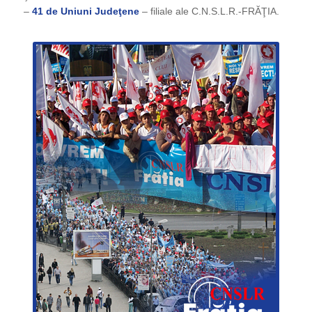
–
41 de Uniuni Judeţene
– filiale ale C.N.S.L.R.-FRĂŢIA.