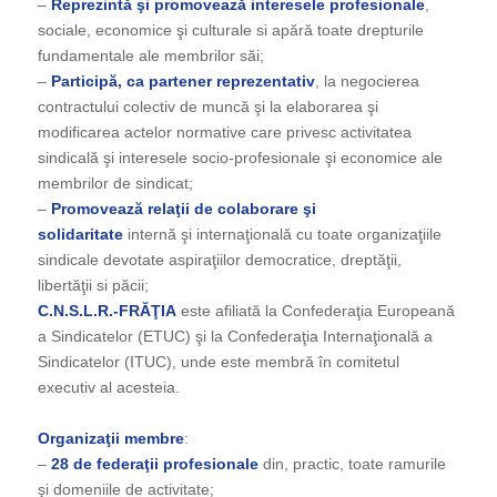
–
Reprezintă şi promovează interesele profesionale
,
sociale, economice şi culturale si apără toate drepturile
fundamentale ale membrilor săi;
–
Participă, ca partener reprezentativ
, la negocierea
contractului colectiv de muncă şi la elaborarea şi
modificarea actelor normative care privesc activitatea
sindicală şi interesele socio-profesionale şi economice ale
membrilor de sindicat;
–
Promovează relaţii de colaborare şi
solidaritate
internă şi internaţională cu toate organizaţiile
sindicale devotate aspiraţiilor democratice, dreptăţii,
libertăţii si păcii;
C.N.S.L.R.-FRĂŢIA
este afiliată la Confederaţia Europeană
a Sindicatelor (ETUC) şi la Confederaţia Internaţională a
Sindicatelor (ITUC), unde este membră în comitetul
executiv al acesteia.
Organizaţii membre
:
–
28 de federaţii profesionale
din, practic, toate ramurile
şi domeniile de activitate;