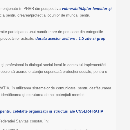
 menționate în PNRR din perspectiva
vulnerabilităților femeilor și
cia pentru crearea/protecția locurilor de muncă, pentru
.
mite participarea unui număr mare de persoane din categoriile
 provocărilor actuale;
durata acestor ateliere : 1,5 zile si grup
 și profesional la dialogul social local în contextul implementării
ebuie să acorde o atenție superioară protecției sociale, pentru o
ATIA, în utilizarea sistemelor de comunicare, pentru desfășurarea
a identificarea și recrutarea de noi potențiali membri
 pentru celelalte organizații și structuri ale CNSLR-FRATIA
Federației Sanitas constau în: