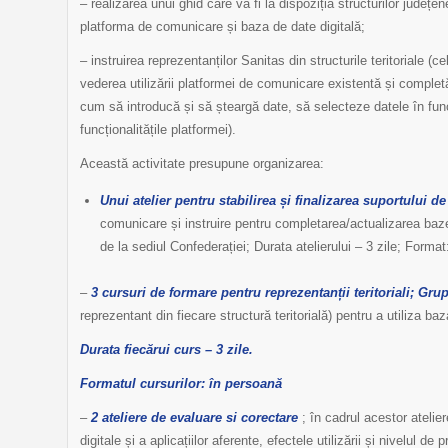
– realizarea unui ghid care va fi la dispoziția structurilor județ
platforma de comunicare și baza de date digitală;
– instruirea reprezentanților Sanitas din structurile teritoriale (c
vederea utilizării platformei de comunicare existentă și completări
cum să introducă și să șteargă date, să selecteze datele în fun
funcționalitățile platformei).
Această activitate presupune organizarea:
Unui atelier pentru stabilirea și finalizarea suportului de
comunicare și instruire pentru completarea/actualizarea bazei 
de la sediul Confederației; Durata atelierului – 3 zile; Forma
–
3 cursuri de formare pentru reprezentanții teritoriali; Gru
reprezentant din fiecare structură teritorială) pentru a utiliza baza
Durata fiecărui curs – 3 zile.
Formatul cursurilor: în persoană
–
2 ateliere de evaluare si corectare
; în cadrul acestor atelier
digitale și a aplicațiilor aferente, efectele utilizării și nivelul de