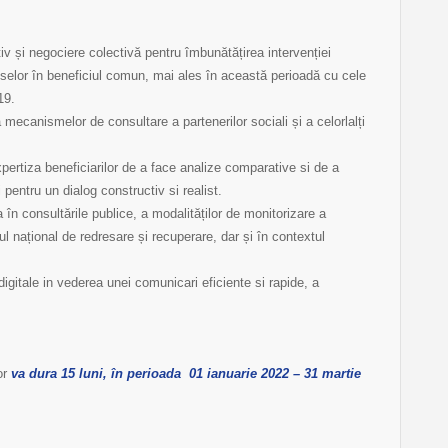
tiv și negociere colectivă pentru îmbunătățirea intervenției
reselor în beneficiul comun, mai ales în această perioadă cu cele
19.
 mecanismelor de consultare a partenerilor sociali și a celorlalți
pertiza beneficiarilor de a face analize comparative si de a
 pentru un dialog constructiv si realist.
n consultările publice, a modalităților de monitorizare a
ul național de redresare și recuperare, dar și în contextul
igitale in vederea unei comunicari eficiente si rapide, a
or
va dura 15 luni, în perioada 01 ianuarie 2022 – 31 martie