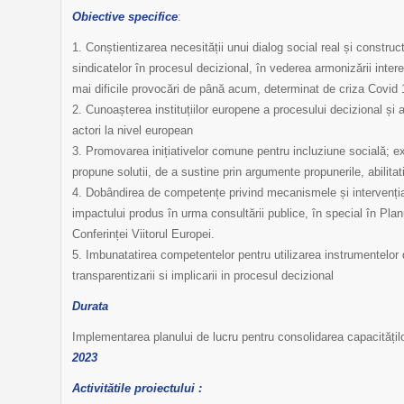
Obiective specifice
:
1. Conștientizarea necesității unui dialog social real și construc
sindicatelor în procesul decizional, în vederea armonizării inte
mai dificile provocări de până acum, determinat de criza Covid 
2. Cunoașterea instituțiilor europene a procesului decizional și a
actori la nivel european
3. Promovarea inițiativelor comune pentru incluziune socială; ex
propune solutii, de a sustine prin argumente propunerile, abilitati
4. Dobândirea de competențe privind mecanismele și intervenția î
impactului produs în urma consultării publice, în special în Plan
Conferinței Viitorul Europei.
5. Imbunatatirea competentelor pentru utilizarea instrumentelor d
transparentizarii si implicarii in procesul decizional
Durata
Implementarea planului de lucru pentru consolidarea capacitățil
2023
Activit
ătile proiectului :