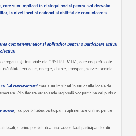
, care sunt implicați în dialogul social pentru a-și dezvolta
iilor, la nivel local și național și abilități de comunicare și
rea competententelor si abilitatilor pentru o participare activa
olectiva
2 de organizații teritoriale ale CNSLR-FRATIA, care acoperă toate
 (sănătate, educație, energie, chimie, transport, servicii sociale,
 cu 3-4 reprezentanți
care sunt implicați în structurile locale de
espectate. (din fiecare organizație regională vor participa cel puțin o
persoană
), cu posibilitatea participării suplimentare online, pentru
cali locali, oferind posibilitatea unui acces facil participanților din