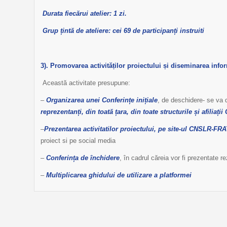
Durata fiecărui atelier: 1 zi.
Grup țintă de ateliere: cei 69 de participanți instruiti
3). Promovarea activităților proiectului și diseminarea inform
Această activitate presupune:
–
Organizarea unei Conferințe inițiale
, de deschidere- se va
reprezentanți, din toată țara, din toate structurile și afilia
–
Prezentarea activitatilor proiectului, pe site-ul CNSLR-FRA
proiect si pe social media
–
Conferința de închidere
, în cadrul căreia vor fi prezentate r
–
Multiplicarea ghidului de utilizare a platformei