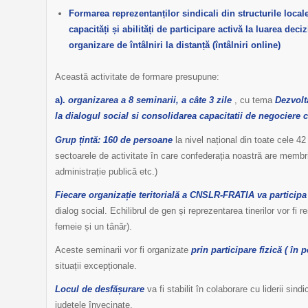
Formarea reprezentanților sindicali din structurile locale
capacități și abilități de participare activă la luarea deciz
organizare de întâlniri la distanță (întâlniri online)
Această activitate de formare presupune:
a).
organizarea a 8 seminarii, a câte 3 zile
, cu tema
Dezvolta
la dialogul social si consolidarea capacitatii de negociere c
Grup țintă: 160 de persoane
la nivel național din toate cele 4
sectoarele de activitate în care confederația noastră are membri.
administrație publică etc.)
Fiecare organizație teritorială a CNSLR-FRATIA va participa
dialog social. Echilibrul de gen și reprezentarea tinerilor vor fi r
femeie și un tânăr).
Aceste seminarii vor fi organizate
prin participare fizică (
în 
situații excepționale.
Locul de desfășurare
va fi stabilit în colaborare cu liderii sindi
județele învecinate.