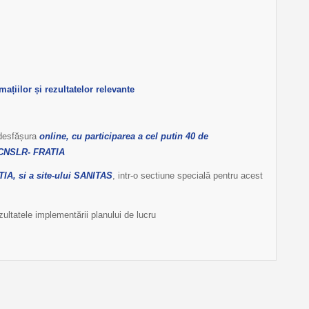
ațiilor și rezultatelor relevante
 desfășura
online, cu participarea a cel putin 40
de
ții CNSLR- FRATIA
TIA, si a site-ului SANITAS
, intr-o sectiune specială pentru acest
ezultatele implementării planului de lucru