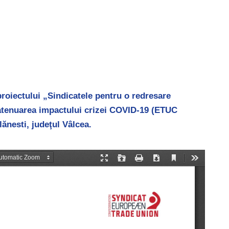
proiectului „Sindicatele pentru o redresare
n atenuarea impactului crizei COVID-19 (ETUC
lănesti, judeţul Vâlcea.