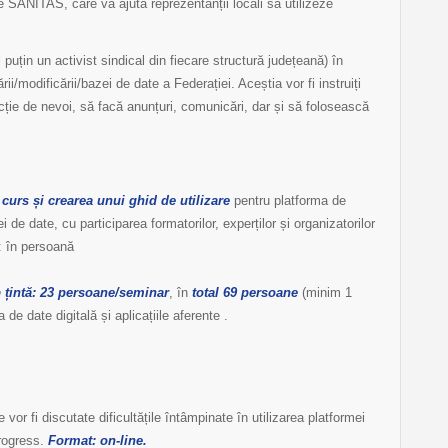
ene SANITAS, care va ajuta reprezentanții locali să utilizeze
el puțin un activist sindical din fiecare structură județeană) în
i/modificării/bazei de date a Federației. Aceștia vor fi instruiți
cție de nevoi, să facă anunțuri, comunicări, dar și să folosească
 curs și crearea unui ghid de utilizare
pentru platforma de
de date, cu participarea formatorilor, experților și organizatorilor
t: în persoană
p țintă: 23 persoane/seminar
, în
total 69 persoane
(minim 1
 de date digitală și aplicațiile aferente .
e vor fi discutate dificultățile întâmpinate în utilizarea platformei
 progress.
Format: on-line.