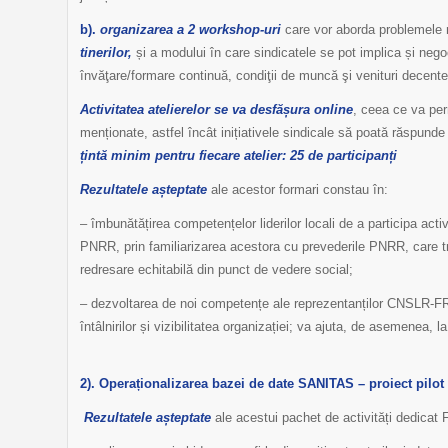
b).
organizarea a 2 workshop-uri
care vor aborda problemele
tinerilor,
și a modului în care sindicatele se pot implica și nego
învăţare/formare continuă, condiţii de muncă şi venituri decente
Activitatea atelierelor se va desfășura online
, ceea ce va per
menționate, astfel încât inițiativele sindicale să poată răspunde
țintă minim pentru fiecare atelier: 25 de participanți
Rezultatele așteptate
ale acestor formari constau în:
– îmbunătățirea competențelor liderilor locali de a participa activ
PNRR, prin familiarizarea acestora cu prevederile PNRR, care tr
redresare echitabilă din punct de vedere social;
– dezvoltarea de noi competențe ale reprezentanților CNSLR-FR
întâlnirilor și vizibilitatea organizației; va ajuta, de asemenea, l
2). Operaționalizarea bazei de date SANITAS – proiect pilot
Rezultatele așteptate
ale acestui pachet de activități dedicat 