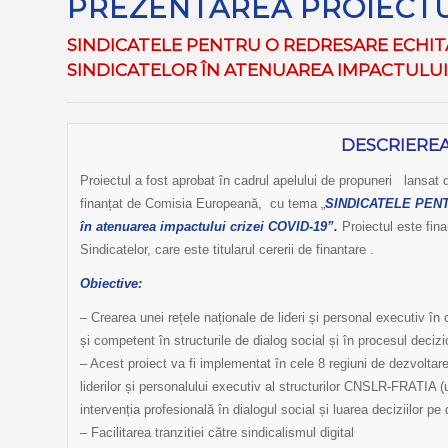
PREZENTAREA PROIECT
SINDICATELE PENTRU O REDRESARE ECHIT
SINDICATELOR ÎN ATENUAREA IMPACTULUI 
DESCRIEREA
Proiectul a fost aprobat în cadrul apelului de propuneri lansat 
finanțat de Comisia Europeană, cu tema „
SINDICATELE PENTR
în atenuarea impactului crizei COVID-19”.
Proiectul este fin
Sindicatelor, care este titularul cererii de finantare .
Obiective:
– Crearea unei rețele naționale de lideri și personal executiv în 
și competent în structurile de dialog social și în procesul decizio
– Acest proiect va fi implementat în cele 8 regiuni de dezvoltar
liderilor și personalului executiv al structurilor CNSLR-FRATIA (u
intervenția profesională în dialogul social și luarea deciziilor pe d
– Facilitarea tranzitiei către sindicalismul digital