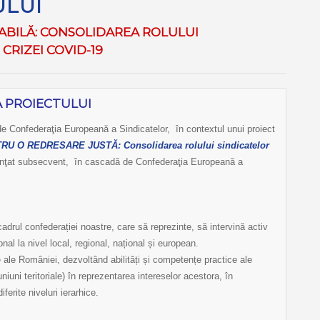
ULUI
ABILĂ:
CONSOLIDAREA ROLULUI
CRIZEI COVID-19
 PROIECTULUI
de Confederaţia Europeană a Sindicatelor, în contextul unui proiect
U O REDRESARE JUSTĂ: Consolidarea rolului sindicatelor
anţat subsecvent, în cascadă de Confederaţia Europeană a
cadrul confederației noastre, care să reprezinte, să intervină activ
nal la nivel local, regional, național și european.
e ale României, dezvoltând abilități și competențe practice ale
niuni teritoriale) în reprezentarea intereselor acestora, în
iferite niveluri ierarhice.