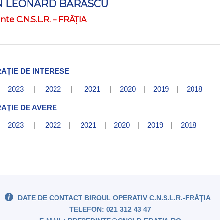
N LEONARD BĂRĂSCU
nte C.N.S.L.R. – FRĂŢIA
AȚIE DE INTERESE
|
2023
|
2022
|
2021
|
2020
|
2019
|
2018
AȚIE DE AVERE
|
2023
|
2022
|
2021
|
2020
|
2019
|
2018
DATE DE CONTACT BIROUL OPERATIV C.N.S.L.R.-FRĂŢIA
TELEFON: 021 312 43 47