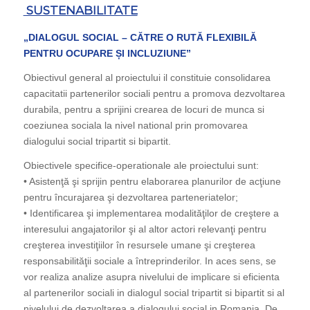
SUSTENABILITATE
„DIALOGUL SOCIAL – CĂTRE O RUTĂ FLEXIBILĂ
PENTRU OCUPARE ȘI INCLUZIUNE”
Obiectivul general al proiectului il constituie consolidarea
capacitatii partenerilor sociali pentru a promova dezvoltarea
durabila, pentru a sprijini crearea de locuri de munca si
coeziunea sociala la nivel national prin promovarea
dialogului social tripartit si bipartit.
Obiectivele specifice-operationale ale proiectului sunt:
• Asistenţă şi sprijin pentru elaborarea planurilor de acţiune
pentru încurajarea şi dezvoltarea parteneriatelor;
• Identificarea şi implementarea modalităţilor de creştere a
interesului angajatorilor şi al altor actori relevanţi pentru
creşterea investiţiilor în resursele umane şi creşterea
responsabilităţii sociale a întreprinderilor. In aces sens, se
vor realiza analize asupra nivelului de implicare si eficienta
al partenerilor sociali in dialogul social tripartit si bipartit si al
nivelului de dezvoltarea a dialogului social in Romania. De