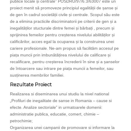
publice locale și centrale” POSDRU/97/6.3/63007 este un
proiect menit să promoveze principiul egalității de șanse și
de gen în cadrul societății civile și centrale. Scopul său este
de a elimina practicile discriminatorii pe criterii de gen și a
inegalităților stucturale dintre femei și bărbați , precum și
sprijinirea femeilor pentru creșterea nivelului abilităților și
calificărilor, acces egal la ocuparea și la construirea unei
cariere profesionale. Ne-am propus să facilităm accesul pe
piața muncii prin imbunătățirea nivelului de calificare și
recalificare, pentru creșterea încrederii în sine și a șanselor
de întoarcere sau intrare pe piața muncii a femeilor, sau
susținerea membrilor familiei.
Rezultate Proiect
Realizarea si diseminarea unui studiu la nivel national
„Profiluri de inegalitate de sanse in Romania – cause si
efecte. Analize sectoriale” in urmatoarele domenii:
administratie publica, educatie, comert, chimie –
petrochimie;
Organizarea unei campanii de promovare si informare la