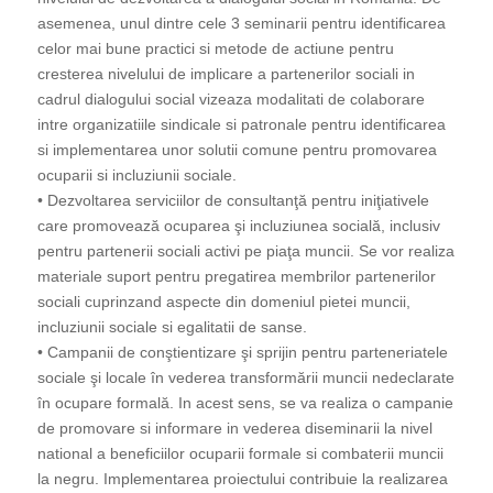
asemenea, unul dintre cele 3 seminarii pentru identificarea
celor mai bune practici si metode de actiune pentru
cresterea nivelului de implicare a partenerilor sociali in
cadrul dialogului social vizeaza modalitati de colaborare
intre organizatiile sindicale si patronale pentru identificarea
si implementarea unor solutii comune pentru promovarea
ocuparii si incluziunii sociale.
• Dezvoltarea serviciilor de consultanţă pentru iniţiativele
care promovează ocuparea şi incluziunea socială, inclusiv
pentru partenerii sociali activi pe piaţa muncii. Se vor realiza
materiale suport pentru pregatirea membrilor partenerilor
sociali cuprinzand aspecte din domeniul pietei muncii,
incluziunii sociale si egalitatii de sanse.
• Campanii de conştientizare şi sprijin pentru parteneriatele
sociale şi locale în vederea transformării muncii nedeclarate
în ocupare formală. In acest sens, se va realiza o campanie
de promovare si informare in vederea diseminarii la nivel
national a beneficiilor ocuparii formale si combaterii muncii
la negru. Implementarea proiectului contribuie la realizarea