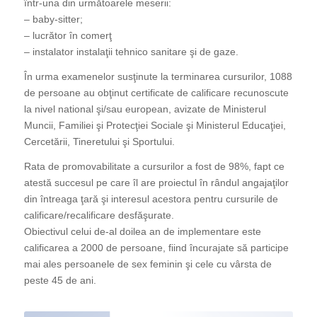
într-una din următoarele meserii:
– baby-sitter;
– lucrător în comerţ
– instalator instalaţii tehnico sanitare şi de gaze.
În urma examenelor susţinute la terminarea cursurilor, 1088
de persoane au obţinut certificate de calificare recunoscute
la nivel national şi/sau european, avizate de Ministerul
Muncii, Familiei şi Protecţiei Sociale şi Ministerul Educaţiei,
Cercetării, Tineretului şi Sportului.
Rata de promovabilitate a cursurilor a fost de 98%, fapt ce
atestă succesul pe care îl are proiectul în rândul angajaţilor
din întreaga ţară şi interesul acestora pentru cursurile de
calificare/recalificare desfăşurate.
Obiectivul celui de-al doilea an de implementare este
calificarea a 2000 de persoane, fiind încurajate să participe
mai ales persoanele de sex feminin şi cele cu vârsta de
peste 45 de ani.