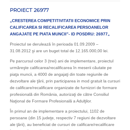
PROIECT 26977
„CRESTEREA COMPETITIVITATII ECONOMICE PRIN
CALIFICAREA SI RECALIFICAREA PERSOANELOR
ANGAJATE PE PIATA MUNCII”- ID POSDRU: 26977
„
Proiectul se derulează în perioada 01.09.2009 –
31.08.2012 şi are un buget total de 12.165.000,00 lei.
Pe parcursul celor 3 (trei) ani de implementare, proiectul
urmăreşte calificarea/recalificarea în meserii căutate pe
piaţa muncii, a 4000 de angajaţi din toate regiunile de
dezvoltare ale ţării, prin participarea in mod gratuit la cursuri
de calificare/recalificare organizate de furnizori de formare
profesională din România, autorizaţi de către Consiliul
Naţional de Formare Profesională a Adulţilor.
În primul an de implementare a proiectului, 1102 de
persoane (din 15 judeţe, respectiv 7 regiuni de dezvoltare
ale ţării), au beneficiat de cursuri de calificare/recalificare