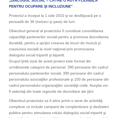
„DIALOGUL SOCIAL – CĂTRE O RUTĂ FLEXIBILĂ
PENTRU OCUPARE ŞI INCLUZIUNE”
Proiectul a început la 1 iulie 2010 şi se desfăşoară pe o
perioadă de 36 (treizeci şi şase) de luni.
Obiectivul general al proiectului îl constituie consolidarea
capacităţii partenerilor sociali pentru a promova dezvoltarea
durabilă, pentru a sprijini crearea de locuri de muncă şi
coeziunea socială la nivel naţional prin promovarea
dialogului social tripartit şi bipartit.
Grupul ţintă vizat de acest proiect este format din
următoarele categorii de personal: 390 persoane din cadrul
personalului partenerilor sociali, 390 persoane din cadrul
personalului asociaţiilor profesionale şi 100 de persoane din
cadrul personalului organizaţiilor societăţii civile. Aceştia vor
fi selectaţi din toate regiunile de dezvoltare ale ţării.
Obiectivul proiectului va fi atins printr-o serie de activităţi
complexe ce include campanii de conştientizare şi dezbateri
publice pentru stimularea rolului dialogului social tripartit şi