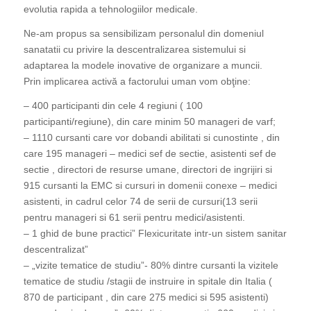
evolutia rapida a tehnologiilor medicale.
Ne-am propus sa sensibilizam personalul din domeniul
sanatatii cu privire la descentralizarea sistemului si
adaptarea la modele inovative de organizare a muncii.
Prin implicarea activă a factorului uman vom obţine:
– 400 participanti din cele 4 regiuni ( 100
participanti/regiune), din care minim 50 manageri de varf;
– 1110 cursanti care vor dobandi abilitati si cunostinte , din
care 195 manageri – medici sef de sectie, asistenti sef de
sectie , directori de resurse umane, directori de ingrijiri si
915 cursanti la EMC si cursuri in domenii conexe – medici
asistenti, in cadrul celor 74 de serii de cursuri(13 serii
pentru manageri si 61 serii pentru medici/asistenti.
– 1 ghid de bune practici” Flexicuritate intr-un sistem sanitar
descentralizat”
– „vizite tematice de studiu”- 80% dintre cursanti la vizitele
tematice de studiu /stagii de instruire in spitale din Italia (
870 de participant , din care 275 medici si 595 asistenti)