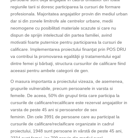
regiunile tarii si doresc participarea la cursuri de formare
profesionala. Majoritatea angajatilor provin din mediul urban
dar si din zonele limitrofe ale centrelor urbane, medii
neomogene cu posibilitati materiale scazute si care nu
dispun de sprijin intelectual din partea familiei, avind
motivatii foarte puternice pentru participarea la cursuri de
calificare. Implementarea proiectului finanţat prin POS DRU
va contribui la promovarea egalităţii şi tratamentului egal
dintre femei şi bărbaţi, structura cursurilor de calificare fiind
aceeasi pentru ambele categorii de gen.
O masura importanta a proiectului vizeaza, de asemenea,
grupurile vulnerabile, precum persoanele in varsta si
femeile. De aceea, 50% din grupul tinta care participa la
cursurile de calificare/recalificare este rezervat angajatilor in
varsta de peste 45 ani si persoanelor de sex
feminin. Din cele 3991 de persoane care au participat la
cursurile de calificare/reclaificare organizate in cadrul
proiectului, 1948 sunt persoane in vârstă de peste 45 ani,
2334 sunt femei, iar 709 provin din mediul rural.