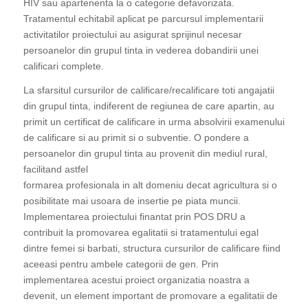
HIV sau apartenenta la o categorie defavorizata.
Tratamentul echitabil aplicat pe parcursul implementarii
activitatilor proiectului au asigurat sprijinul necesar
persoanelor din grupul tinta in vederea dobandirii unei
calificari complete.
La sfarsitul cursurilor de calificare/recalificare toti angajatii
din grupul tinta, indiferent de regiunea de care apartin, au
primit un certificat de calificare in urma absolvirii examenului
de calificare si au primit si o subventie. O pondere a
persoanelor din grupul tinta au provenit din mediul rural,
facilitand astfel
formarea profesionala in alt domeniu decat agricultura si o
posibilitate mai usoara de insertie pe piata muncii.
Implementarea proiectului finantat prin POS DRU a
contribuit la promovarea egalitatii si tratamentului egal
dintre femei si barbati, structura cursurilor de calificare fiind
aceeasi pentru ambele categorii de gen. Prin
implementarea acestui proiect organizatia noastra a
devenit, un element important de promovare a egalitatii de