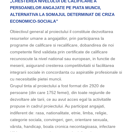
„CRESTEREA NIVELULUI DE CALIFICARE A
PERSOANELOR ANGAJATE PE PIATA MUNCII,
ALTERNATIVA LA SOMAJUL DETERMINAT DE CRIZA
ECONOMICO-SOCIALA”
Obiectivul general al proiectului il constituie dezvoltarea
resurselor umane a angajatilor, prin participarea la
programe de calificare si recalificare, dobandirea de noi
competente fiind validata prin certificate de calificare
recunoscute la nivel national sau european, in functie de
meserii, asigurand cresterea competitivitatii si facilitarea
integrarii sociale in concordanta cu aspiratiile profesionale si
cu necesitatile pietei muncii.
Grupul tinta al proiectului a fost format din 2920 de
persoane (din care 1752 femei), din toate regiunile de
dezvoltare ale tarii, ce au avut acces egal la activitatile
propuse in cadrul proiectului. Au participat angajati,
indiferent de: rasa, nationalitate, etnie, limba, religie,
categorie sociala, convingeri, gen, orientare sexuala,
vârsta, handicap, boala cronica necontagioasa, infectare