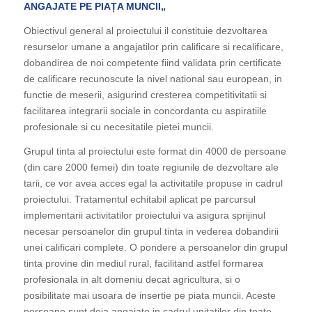
ANGAJATE PE PIAȚA MUNCII
„
Obiectivul general al proiectului il constituie dezvoltarea
resurselor umane a angajatilor prin calificare si recalificare,
dobandirea de noi competente fiind validata prin certificate
de calificare recunoscute la nivel national sau european, in
functie de meserii, asigurind cresterea competitivitatii si
facilitarea integrarii sociale in concordanta cu aspiratiile
profesionale si cu necesitatile pietei muncii.
Grupul tinta al proiectului este format din 4000 de persoane
(din care 2000 femei) din toate regiunile de dezvoltare ale
tarii, ce vor avea acces egal la activitatile propuse in cadrul
proiectului. Tratamentul echitabil aplicat pe parcursul
implementarii activitatilor proiectului va asigura sprijinul
necesar persoanelor din grupul tinta in vederea dobandirii
unei calificari complete. O pondere a persoanelor din grupul
tinta provine din mediul rural, facilitand astfel formarea
profesionala in alt domeniu decat agricultura, si o
posibilitate mai usoara de insertie pe piata muncii. Aceste
persoane sunt deja angajate in cadrul unitatilor din toate