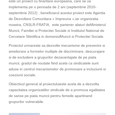
este un proiect cu finantare europeana, care se va
implementa pe o perioada de 2 ani (septembrie 2010-
septembrie 2012) ; beneficiarul acestui proiect este Agentia
de Dezvoltare Comunitara « Impreuna »,iar organizatia
noastra, CNSLR-FRATIA, este partener alaturi deMinisterul
Muncii, Familiei si Protectiei Sociale si Institutul National de
Cercetare Stiintifica in domeniulMuncii si Protectiei Sociale.
Proiectul urmareste sa dezvolte mecanisme de prevenire si
ameliorare a formelor multiple de discriminare, descurajare
si de excludere a grupurilor dezavantajate de pe piata
muncii, gradul de noutate fiind acela ca sindicatele sunt
aduse in centrul mecanismelor de promovare a incluziunii si
coeziunii sociale.
Obiectivul general al proiectuluieste acela de a dezvolta
capacitatea organizatiilor sindicale de a promova egalitatea
de sanse pe piata muncii pentru femeile apartinand
grupurilor vulnerabile.