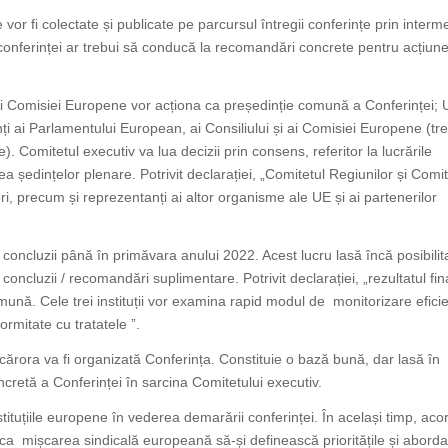
e vor fi colectate și publicate pe parcursul întregii conferințe prin interm
r conferinței ar trebui să conducă la recomandări concrete pentru acțiun
și Comisiei Europene vor acționa ca președinție comună a Conferinței; 
nți ai Parlamentului European, ai Consiliului și ai Comisiei Europene (tre
e). Comitetul executiv va lua decizii prin consens, referitor la lucrările
a ședințelor plenare. Potrivit declarației, „Comitetul Regiunilor și Comit
ri, precum și reprezentanți ai altor organisme ale UE și ai partenerilor
oncluzii până în primăvara anului 2022. Acest lucru lasă încă posibilit
ncluzii / recomandări suplimentare. Potrivit declarației, „rezultatul fina
omună. Cele trei instituții vor examina rapid modul de monitorizare efici
ormitate cu tratatele ”.
ărora va fi organizată Conferința. Constituie o bază bună, dar lasă în
ncretă a Conferinței în sarcina Comitetului executiv.
tuțiile europene în vederea demarării conferinței. În același timp, aco
ca mișcarea sindicală europeană să-și definească prioritățile și abord