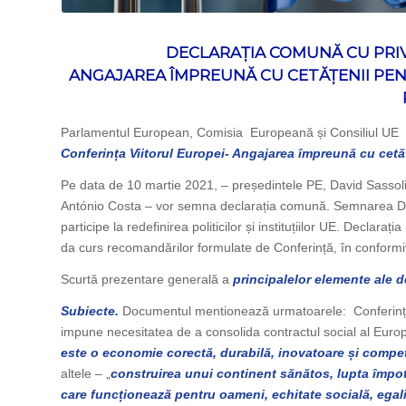
DECLARAȚIA COMUNĂ CU PRIV
ANGAJAREA ÎMPREUNĂ CU CETĂȚENII PEN
Parlamentul European, Comisia Europeană și Consiliul UE a
Conferința Viitorul Europei- Angajarea împreună cu cetă
Pe data de 10 martie 2021, – președintele PE, David Sassoli,
António Costa – vor semna declarația comună. Semnarea Decl
participe la redefinirea politicilor și instituțiilor UE. Declara
da curs recomandărilor formulate de Conferință, în conformi
Scurtă prezentare generală a
principalelor elemente ale 
Subiecte.
Documentul mentionează urmatoarele: Conferința t
impune necesitatea de a consolida contractul social al Europe
este o economie corectă, durabilă, inovatoare și compet
altele – „
construirea unui continent sănătos, lupta împot
care funcționează pentru oameni, echitate socială, egalit