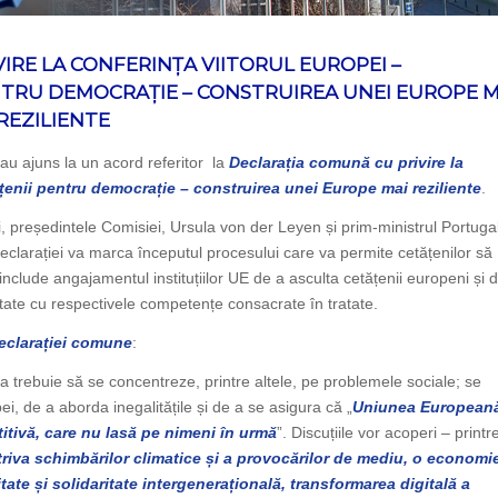
IRE LA CONFERINȚA VIITORUL EUROPEI –
TRU DEMOCRAȚIE – CONSTRUIREA UNEI EUROPE M
REZILIENTE
u ajuns la un acord referitor la
Declarația comună cu privire la
țenii pentru democrație – construirea unei Europe mai reziliente
.
 președintele Comisiei, Ursula von der Leyen și prim-ministrul Portugal
arației va marca începutul procesului care va permite cetățenilor să
ția include angajamentul instituțiilor UE de a asculta cetățenii europeni și 
tate cu respectivele competențe consacrate în tratate.
declarației comune
:
rebuie să se concentreze, printre altele, pe problemele sociale; se
i, de a aborda inegalitățile și de a se asigura că „
Uniunea European
itivă, care nu lasă pe nimeni în urmă
”. Discuțiile vor acoperi – printr
riva schimbărilor climatice și a provocărilor de mediu, o economi
ate și solidaritate intergenerațională, transformarea digitală a