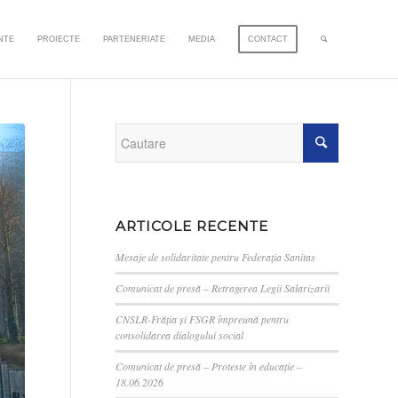
NTE
PROIECTE
PARTENERIATE
MEDIA
CONTACT
ARTICOLE RECENTE
Mesaje de solidaritate pentru Federația Sanitas
Comunicat de presă – Retragerea Legii Salarizarii
CNSLR-Frăția și FSGR împreună pentru
consolidarea dialogului social
Comunicat de presă – Proteste în educație –
18.06.2026