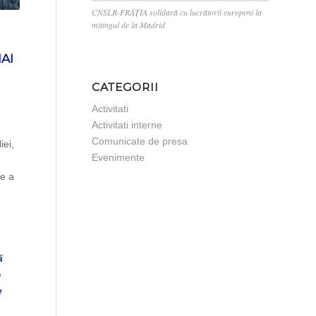
CNSLR-FRĂȚIA solidară cu lucrătorii europeni la
mitingul de la Madrid
AI
CATEGORII
Activitati
Activitati interne
Comunicate de presa
iei,
Evenimente
de a
ă
e
e