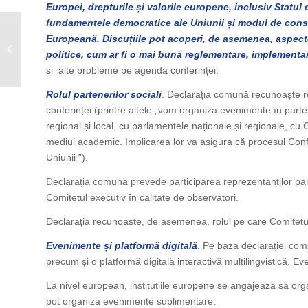
Europei, drepturile și valorile europene, inclusiv Statul 
fundamentele democratice ale Uniunii și modul de cons
Sanitas Botoșani a
Europeană. Discuțiile pot acoperi, de asemenea, aspecte 
participat astăzi,
politice, cum ar fi o mai bună reglementare, implementar
18.02.2021, la Comisia
si alte probleme pe agenda conferinței.
de Dialog Social...
Rolul partenerilor sociali
. Declarația comună recunoaște rol
conferinței (printre altele „vom organiza evenimente în partene
regional și local, cu parlamentele naționale și regionale, cu C
mediul academic. Implicarea lor va asigura că procesul Confer
Uniunii ”).
Declarația comună prevede participarea reprezentanților partener
Comitetul executiv în calitate de observatori.
Declarația recunoaște, de asemenea, rolul pe care Comitetul
Evenimente și platformă digitală
. Pe baza declarației com
precum și o platformă digitală interactivă multilingvistică. Eve
La nivel european, instituțiile europene se angajează să org
pot organiza evenimente suplimentare.