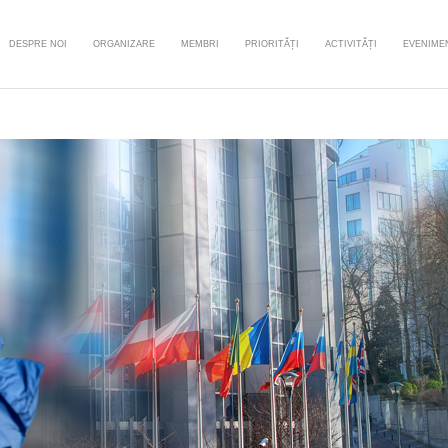
DESPRE NOI
ORGANIZARE
MEMBRI
PRIORITĂȚI
ACTIVITĂȚI
EVENIME