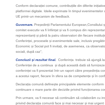
Conform declarației comune, contribuțiile din diferite inițiativ
platformei digitale. Ideile exprimate în timpul evenimentelo
UE printr-un mecanism de feedback.
Guvernare.
Președinții Parlamentului European,Consiliului 
comitet executiv va fi înființat și va fi compus din reprezenta
reprezentanți și până la patru observatori din fiecare instituți
Conferinței, procesele și evenimentele sale, inclusiv pregătire
Economic și Social pot fi invitați, de asemenea, ca observato
sociali, după caz”;
Concluzii și rezultat final.
Conferința trebuie să ajungă la c
Conferinței de a continua și după această dată să furnizeze co
conferinței va fi prezentat într-un raport către președinția c
a acestui raport, fiecare în sfera sa de competențe și în conf
Declarația comună definește principalele elemente conform c
continuare o mare parte din deciziile privind funcționarea co
Prin urmare, va fi necesar să continuăm să colaborăm cu insti
privind declarația comună face și mai necesar și mai urgent 