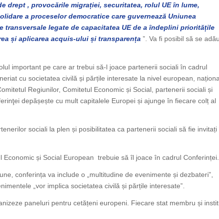
de drept , provocările migrației, securitatea, rolul UE în lume,
olidare a proceselor democratice care guvernează Uniunea
transversale legate de capacitatea UE de a îndeplini prioritățile
ea și aplicarea acquis-ului și transparența
”. Va fi posibil să se adă
ul important pe care ar trebui să-l joace partenerii sociali în cadrul
riat cu societatea civilă și părțile interesate la nivel european, naționa
omitetul Regiunilor, Comitetul Economic și Social, partenerii sociali și
inţei depășește cu mult capitalele Europei și ajunge în fiecare colț al
ilor sociali la plen și posibilitatea ca partenerii sociali să fie invitați
 Economic și Social European trebuie să îl joace în cadrul Conferinței.
une, conferința va include o „multitudine de evenimente și dezbateri”,
nimentele „vor implica societatea civilă și părțile interesate”.
anizeze paneluri pentru cetățeni europeni. Fiecare stat membru și instit