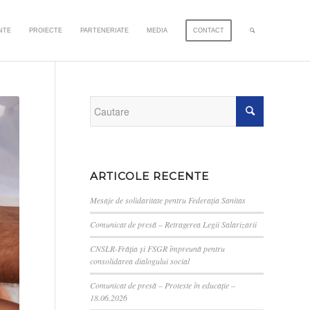
NTE
PROIECTE
PARTENERIATE
MEDIA
CONTACT
ARTICOLE RECENTE
Mesaje de solidaritate pentru Federația Sanitas
Comunicat de presă – Retragerea Legii Salarizarii
CNSLR-Frăția și FSGR împreună pentru
consolidarea dialogului social
Comunicat de presă – Proteste în educație –
18.06.2026