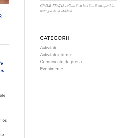
CNSLR-FRĂȚIA solidară cu lucrătorii europeni la
mitingul de la Madrid
R
CATEGORII
Activitati
Activitati interne
Comunicate de presa
le
Evenimente
jin
ale
lor,
ate