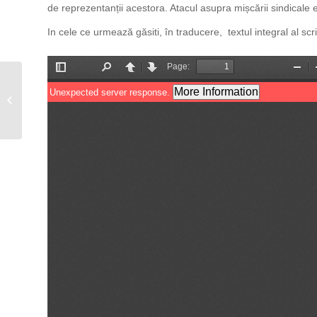
de reprezentanții acestora. Atacul asupra mișcării sindicale 
In cele ce urmează găsiti, în traducere, textul integral al scri
Seminar ETUI-HESA –
Aspecte privind
procesul de
recunoaşterea Covid-
19...