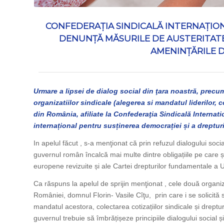
CONFEDERAŢIA SINDICALĂ INTERNAŢIO
DENUNȚĂ MĂSURILE DE AUSTERITATE
AMENINȚĂRILE D
Urmare a lipsei de dialog social din ţara noastră, precu
organizatiilor sindicale (alegerea si mandatul liderilor, c
din România, afiliate la Confederaţia Sindicală Internati
internațional pentru susținerea democrației și a drepturi
In apelul făcut , s-a menţionat că prin refuzul dialogului socia
guvernul român încalcă mai multe dintre obligațiile pe care și
europene revizuite și ale Cartei drepturilor fundamentale a 
Ca răspuns la apelul de sprijin menţionat , cele două organiza
României, domnul Florin- Vasile Cîţu, prin care i se solicită 
mandatul acestora, colectarea cotizațiilor sindicale și dreptu
guvernul trebuie să îmbrățișeze principiile dialogului social