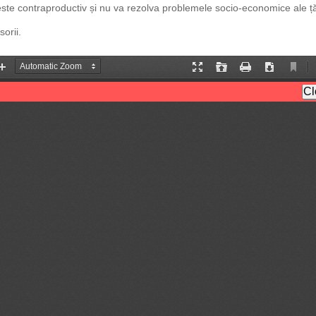
este contraproductiv și nu va rezolva problemele socio-economice ale țăr
sorii.