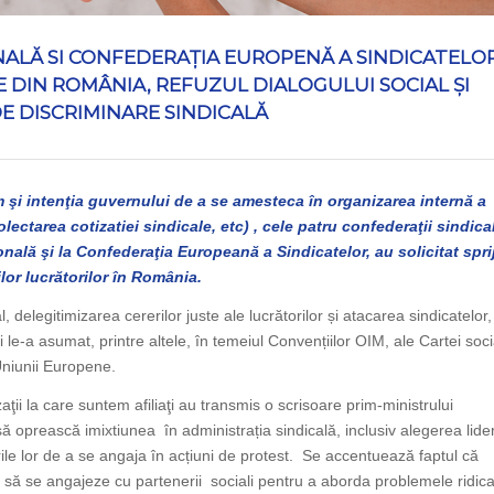
NALĂ SI CONFEDERAŢIA EUROPENĂ A SINDICATELO
 DIN ROMÂNIA, REFUZUL DIALOGULUI SOCIAL ȘI
E DISCRIMINARE SINDICALĂ
m şi intenţia guvernului de a se amesteca în organizarea internă a
olectarea cotizatiei sindicale, etc) , cele patru confederaţii sindica
onală şi la Confederaţia Europeană a Sindicatelor, au solicitat spri
lor lucrătorilor în România.
l, delegitimizarea cererilor juste ale lucrătorilor și atacarea sindicatelor,
 le-a asumat, printre altele, în temeiul Convențiilor OIM, ale Cartei soci
Uniunii Europene.
ţii la care suntem afiliaţi au transmis o scrisoare prim-ministrului
să oprească imixtiunea în administrația sindicală, inclusiv alegerea lideri
rile lor de a se angaja în acțiuni de protest. Se accentuează faptul că
 și să se angajeze cu partenerii sociali pentru a aborda problemele ridic