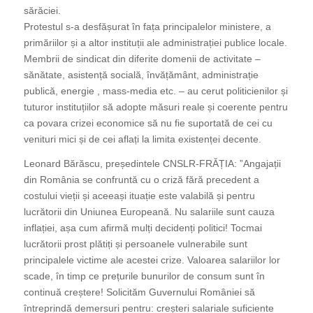
sărăciei.
Protestul s-a desfășurat în fața principalelor ministere, a
primăriilor și a altor instituții ale administrației publice locale.
Membrii de sindicat din diferite domenii de activitate –
sănătate, asistență socială, învățământ, administrație
publică, energie , mass-media etc. – au cerut politicienilor și
tuturor instituțiilor să adopte măsuri reale și coerente pentru
ca povara crizei economice să nu fie suportată de cei cu
venituri mici și de cei aflați la limita existenței decente.
Leonard Bărăscu, președintele CNSLR-FRĂȚIA: ”Angajații
din România se confruntă cu o criză fără precedent a
costului vieții și aceeași ituație este valabilă și pentru
lucrătorii din Uniunea Europeană. Nu salariile sunt cauza
inflației, așa cum afirmă mulți decidenți politici! Tocmai
lucrătorii prost plătiți și persoanele vulnerabile sunt
principalele victime ale acestei crize. Valoarea salariilor lor
scade, în timp ce prețurile bunurilor de consum sunt în
continuă creștere! Solicităm Guvernului României să
întreprindă demersuri pentru: creșteri salariale suficiente