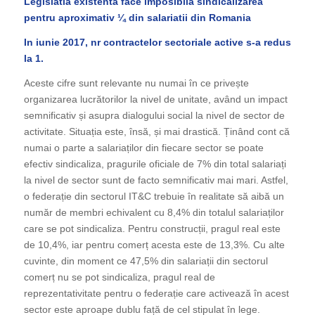
Legislatia existenta face imposibila sindicalizarea
pentru aproximativ ¼ din salariatii din Romania
In iunie 2017, nr contractelor sectoriale active s-a redus
la 1.
Aceste cifre sunt relevante nu numai în ce privește
organizarea lucrătorilor la nivel de unitate, având un impact
semnificativ și asupra dialogului social la nivel de sector de
activitate. Situația este, însă, și mai drastică. Ținând cont că
numai o parte a salariaților din fiecare sector se poate
efectiv sindicaliza, pragurile oficiale de 7% din total salariați
la nivel de sector sunt de facto semnificativ mai mari. Astfel,
o federație din sectorul IT&C trebuie în realitate să aibă un
număr de membri echivalent cu 8,4% din totalul salariaților
care se pot sindicaliza. Pentru construcții, pragul real este
de 10,4%, iar pentru comerț acesta este de 13,3%. Cu alte
cuvinte, din moment ce 47,5% din salariații din sectorul
comerț nu se pot sindicaliza, pragul real de
reprezentativitate pentru o federație care activează în acest
sector este aproape dublu față de cel stipulat în lege.