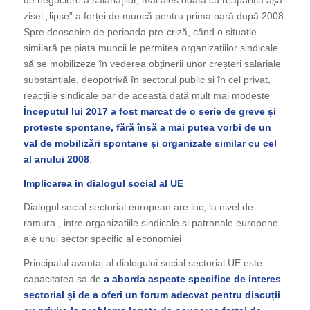
zisei „lipse” a forței de muncă pentru prima oară după 2008.
Spre deosebire de perioada pre-criză, când o situație
similară pe piața muncii le permitea organizațiilor sindicale
să se mobilizeze în vederea obținerii unor creșteri salariale
substanțiale, deopotrivă în sectorul public și în cel privat,
reacțiile sindicale par de această dată mult mai modeste
Începutul lui 2017 a fost marcat de o serie de greve și
proteste spontane, fără însă a mai putea vorbi de un
val de mobilizări spontane și organizate similar cu cel
al anului 2008
.
Implicarea in dialogul social al UE
Dialogul social sectorial european are loc, la nivel de
ramura , intre organizatiile sindicale si patronale europene
ale unui sector specific al economiei
Principalul avantaj al dialogului social sectorial UE este
capacitatea sa de
a aborda aspecte specifice de interes
sectorial și de a oferi un forum adecvat pentru discuții