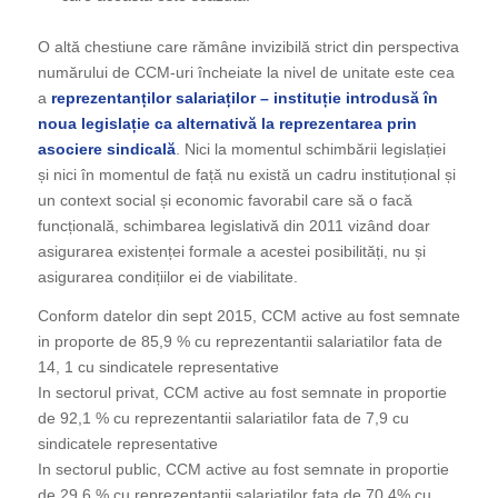
O altă chestiune care rămâne invizibilă strict din perspectiva
numărului de CCM-uri încheiate la nivel de unitate este cea
a
reprezentanților salariaților – instituție introdusă în
noua legislație ca alternativă la reprezentarea prin
asociere sindicală
. Nici la momentul schimbării legislației
și nici în momentul de față nu există un cadru instituțional și
un context social și economic favorabil care să o facă
funcțională, schimbarea legislativă din 2011 vizând doar
asigurarea existenței formale a acestei posibilități, nu și
asigurarea condițiilor ei de viabilitate.
Conform datelor din sept 2015, CCM active au fost semnate
in proporte de 85,9 % cu reprezentantii salariatilor fata de
14, 1 cu sindicatele representative
In sectorul privat, CCM active au fost semnate in proportie
de 92,1 % cu reprezentantii salariatilor fata de 7,9 cu
sindicatele representative
In sectorul public, CCM active au fost semnate in proportie
de 29,6 % cu reprezentantii salariatilor fata de 70,4% cu