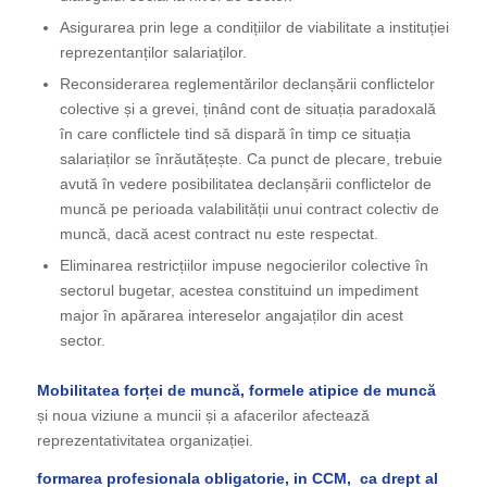
Asigurarea prin lege a condițiilor de viabilitate a instituției
reprezentanților salariaților.
Reconsiderarea reglementărilor declanșării conflictelor
colective și a grevei, ținând cont de situația paradoxală
în care conflictele tind să dispară în timp ce situația
salariaților se înrăutățește. Ca punct de plecare, trebuie
avută în vedere posibilitatea declanșării conflictelor de
muncă pe perioada valabilității unui contract colectiv de
muncă, dacă acest contract nu este respectat.
Eliminarea restricțiilor impuse negocierilor colective în
sectorul bugetar, acestea constituind un impediment
major în apărarea intereselor angajaților din acest
sector.
Mobilitatea forței de muncă, formele atipice de muncă
și noua viziune a muncii și a afacerilor afectează
reprezentativitatea organizației.
formarea profesionala obligatorie, in CCM, ca drept al