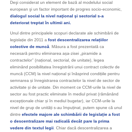
Deşi considerat un element de bază al modelului social
european şi un factor important de progres socio-economic,
dialogul social la nivel naţional şi sectorial s-a
deteriorat treptat în ultimii ani.
Unul dintre principalele scopuri declarate ale schimbării de
legislație din 2011 a
fost descentralizarea relațiilor
colective de muncă
. Măsura a fost prezentată ca
necesară pentru eliminarea așa-zisei „piramide a
contractelor” (național, sectorial, de unitate), legea
eliminând posibilitatea înregistrării unui contract colectiv de
muncă (CCM) la nivel național și înăsprind condițiile pentru
semnarea și înregistrarea contractelor la nivel de sector de
activitate și de unitate. Din moment ce CCM-urile la nivel de
sector au fost practic eliminate în mediul privat (rămânând
excepționale chiar și în mediul bugetar), iar CCM-urile la
nivel de grup de unități s-au împuținat, putem spune că unul
dintre
efectele majore ale schimbării de legislație a fost
o descentralizare mai radicală decât pare la prima
vedere din textul legii
. Chiar dacă descentralizarea a