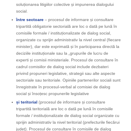
soluționarea litigiilor colective și impunerea dialogului
social.
între sectoare
– procesul de informare și consultare
tripartită obligatorie sectorială are loc o dată pe lună în
comisiile formale / instituționalizate de dialog social,
organizate cu sprijin administrativ la nivel central (fiecare
minister), dar este exprimată și în participarea directă la
deciziile instituționale sau la „grupurile de lucru de
experti și comisii ministeriale. Procesul de consultare în
cadrul comisiilor de dialog social include dezbateri
privind propuneri legislative, strategii sau alte aspecte
sectoriale sau teritoriale. Opiniile partenerilor sociali sunt
înregistrate în procesul-verbal al comisiei de dialog
social și însoțesc propunerile legislative
și teritorial
(procesul de informare și consultare
tripartită teritorială are loc o dată pe lună în comisiile
formale / instituționalizate de dialog social organizate cu
sprijin administrativ la nivel teritorial (prefecturile fiecărui
județ). Procesul de consultare în comisiile de dialog