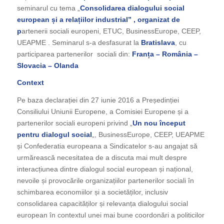
seminarul cu tema „
Consolidarea dialogului social
european și a relațiilor industrial” , organizat de
p
artenerii sociali europeni, ETUC, BusinessEurope, CEEP,
UEAPME . Seminarul s-a desfasurat la
Bratislava
, cu
participarea partenerilor sociali din:
Franța – România –
Slovacia – Olanda
Context
Pe baza declarației din 27 iunie 2016 a Președinției
Consiliului Uniunii Europene, a Comisiei Europene și a
partenerilor sociali europeni privind „
Un nou început
pentru dialogul social
„, BusinessEurope, CEEP, UEAPME
și Confederatia europeana a Sindicatelor s-au angajat să
urmărească necesitatea de a discuta mai mult despre
interacțiunea dintre dialogul social european și național,
nevoile și provocările organizațiilor partenerilor sociali în
schimbarea economiilor și a societăților, inclusiv
consolidarea capacităților și relevanța dialogului social
european în contextul unei mai bune coordonări a politicilor