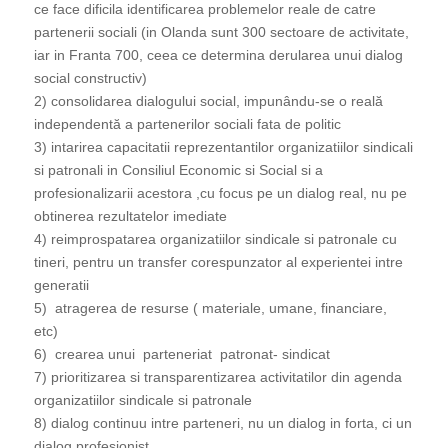
ce face dificila identificarea problemelor reale de catre
partenerii sociali (in Olanda sunt 300 sectoare de activitate,
iar in Franta 700, ceea ce determina derularea unui dialog
social constructiv)
2) consolidarea dialogului social, impunându-se o reală
independentă a partenerilor sociali fata de politic
3) intarirea capacitatii reprezentantilor organizatiilor sindicali
si patronali in Consiliul Economic si Social si a
profesionalizarii acestora ,cu focus pe un dialog real, nu pe
obtinerea rezultatelor imediate
4) reimprospatarea organizatiilor sindicale si patronale cu
tineri, pentru un transfer corespunzator al experientei intre
generatii
5) atragerea de resurse ( materiale, umane, financiare,
etc)
6) crearea unui parteneriat patronat- sindicat
7) prioritizarea si transparentizarea activitatilor din agenda
organizatiilor sindicale si patronale
8) dialog continuu intre parteneri, nu un dialog in forta, ci un
dialog profesionist .