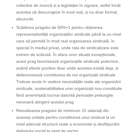
colective de muncă și a legislației în vigoare, astfel încât
acestea să descurajeze în mod real, și nu doar formal,
abuzurile.
Scăderea pragului de 50%+1 pentru obținerea
reprezentativității organizațiilor sindicale până la un nivel
care să permită în mod real organizarea sindicală, în
special în mediul privat, unde rata de sindicalizare este
extrem de scăzută. În afara unor situații excepționale,
acest prag favorizează organizațiile sindicale puternice,
având efecte pozitive doar unde acestea există deja, și
defavorizează constituirea de noi organizații sindicale.
Trebuie avute în vedere necesitățile reale ale organizării
sindicale, sustenabilitatea unei organizații nou-constituite
fiind amenințată tocmai datorită perioadei prelungite
necesară atingerii acestui prag.
Reevaluarea pragului de minimum 15 salariați din
aceeași unitate pentru constituirea unui sindicat la un
nivel adecvat structurii reale a economiei și desfășurării
dialogului social la nivel de sector.