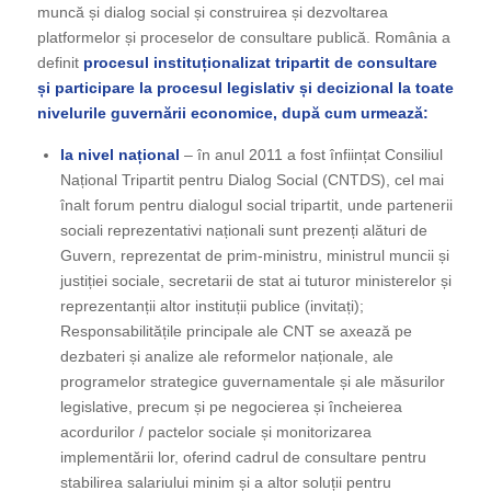
muncă și dialog social și construirea și dezvoltarea
platformelor și proceselor de consultare publică. România a
definit
procesul instituționalizat tripartit de consultare
și participare la procesul legislativ și decizional la toate
nivelurile guvernării economice, după cum urmează:
la nivel național
– în anul 2011 a fost înființat Consiliul
Național Tripartit pentru Dialog Social (CNTDS), cel mai
înalt forum pentru dialogul social tripartit, unde partenerii
sociali reprezentativi naționali sunt prezenți alături de
Guvern, reprezentat de prim-ministru, ministrul muncii și
justiției sociale, secretarii de stat ai tuturor ministerelor și
reprezentanții altor instituții publice (invitați);
Responsabilitățile principale ale CNT se axează pe
dezbateri și analize ale reformelor naționale, ale
programelor strategice guvernamentale și ale măsurilor
legislative, precum și pe negocierea și încheierea
acordurilor / pactelor sociale și monitorizarea
implementării lor, oferind cadrul de consultare pentru
stabilirea salariului minim și a altor soluții pentru