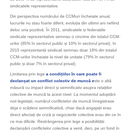
sindicatele representative.
Din perspectiva numărului de CCMuri încheiate anual,
lucrurile nu stau foarte diferit, evoluția din ultimii ani nefiind
deloc una pozitivă. În 2011, sindicatele și federațiile
sindicale reprezentative semnau o cincime din totalul CCM-
urilor (85% în sectorul public și 10% în sectorul privat), în
2015 reprezentanții sindicali semnau doar 18% din totalul
CCM-urilor încheiate la nivel de unitate (79% în sectorul
public și doar 7% în sectorul privat).
Limitarea prin lege
a condițiilor în care poate fi
declanșat un conflict colectiv de muncă e
ste o altă
măsură cu impact direct și semnificativ asupra relațiilor
colective de muncă la acest nivel. La momentul adoptării
noii legislații, numărul conflictelor de muncă înregistrase
deja o scădere semnificativă, chiar dacă angajații erau
direct afectați de criză și negocierile colective erau din ce în
ce mai dificile. Restrângerea prin lege a posibilității
declanșării conflictelor colective a venit, deci, pe un fond în