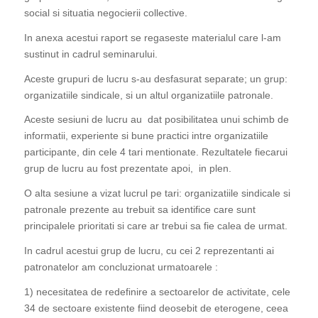
social si situatia negocierii collective.
In anexa acestui raport se regaseste materialul care l-am
sustinut in cadrul seminarului.
Aceste grupuri de lucru s-au desfasurat separate; un grup:
organizatiile sindicale, si un altul organizatiile patronale.
Aceste sesiuni de lucru au dat posibilitatea unui schimb de
informatii, experiente si bune practici intre organizatiile
participante, din cele 4 tari mentionate. Rezultatele fiecarui
grup de lucru au fost prezentate apoi, in plen.
O alta sesiune a vizat lucrul pe tari: organizatiile sindicale si
patronale prezente au trebuit sa identifice care sunt
principalele prioritati si care ar trebui sa fie calea de urmat.
In cadrul acestui grup de lucru, cu cei 2 reprezentanti ai
patronatelor am concluzionat urmatoarele :
1) necesitatea de redefinire a sectoarelor de activitate, cele
34 de sectoare existente fiind deosebit de eterogene, ceea