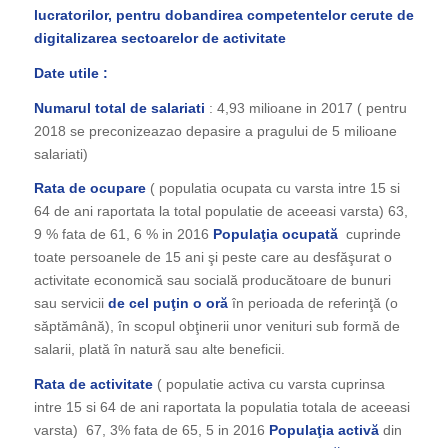
lucratorilor, pentru dobandirea competentelor cerute de
digitalizarea sectoarelor de activitate
Date utile :
Numarul total de salariati
: 4,93 milioane in 2017 ( pentru
2018 se preconizeazao depasire a pragului de 5 milioane
salariati)
Rata de ocupare
( populatia ocupata cu varsta intre 15 si
64 de ani raportata la total populatie de aceeasi varsta) 63,
9 % fata de 61, 6 % in 2016
Populaţia
ocupată
cuprinde
toate persoanele de 15 ani şi peste care au desfăşurat o
activitate economică sau socială producătoare de bunuri
sau servicii
de cel puţin o oră
în perioada de referinţă (o
săptămână), în scopul obţinerii unor venituri sub formă de
salarii, plată în natură sau alte beneficii.
Rata de activitate
( populatie activa cu varsta cuprinsa
intre 15 si 64 de ani raportata la populatia totala de aceeasi
varsta) 67, 3% fata de 65, 5 in 2016
Populaţia activă
din