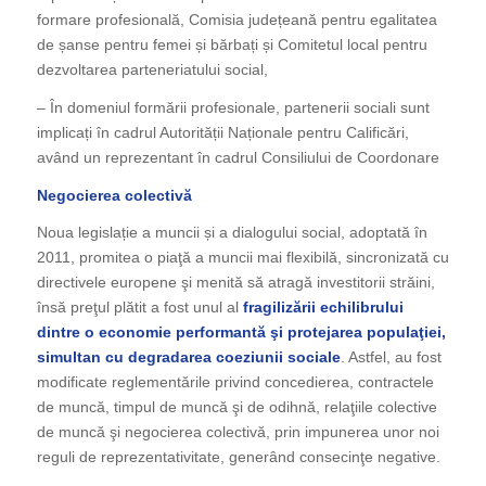
formare profesională, Comisia județeană pentru egalitatea
de șanse pentru femei și bărbați și Comitetul local pentru
dezvoltarea parteneriatului social,
– În domeniul formării profesionale, partenerii sociali sunt
implicați în cadrul Autorității Naționale pentru Calificări,
având un reprezentant în cadrul Consiliului de Coordonare
Negocierea colectivă
Noua legislație a muncii și a dialogului social, adoptată în
2011, promitea o piaţă a muncii mai flexibilă, sincronizată cu
directivele europene şi menită să atragă investitorii străini,
însă preţul plătit a fost unul al
fragilizării echilibrului
dintre o economie performantă şi protejarea populaţiei,
simultan cu degradarea coeziunii sociale
. Astfel, au fost
modificate reglementările privind concedierea, contractele
de muncă, timpul de muncă şi de odihnă, relaţiile colective
de muncă şi negocierea colectivă, prin impunerea unor noi
reguli de reprezentativitate, generând consecinţe negative.