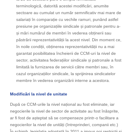
terminologică, datorită acestei modificări, anumite
sectoare au cumulat un număr semnificativ mai mare de
salariați în comparație cu vechile ramuri, punând astfel
presiune pe organizațiile sindicale și patronale pentru a-
și mări numărul de membri în vederea obținerii sau
păstrării reprezentativității la acest nivel. Din moment ce,
în noile condiții, obținerea reprezentativității nu a mai
garantat posibilitatea încheierii de CCM-uri la nivel de
sector, activitatea federațiilor sindicale și patronale a fost
limitată la furnizarea de servicii către membri sau, în
cazul organizațiilor sindicale, la sprijinirea sindicatelor
membre în vederea organizării interne a acestora.
Modificări la nivel de unitate
După ce CCM-urile la nivel național au fost eliminate, iar
negocierile la nivel de sector de activitate au fost înăsprite,
ar fi fost de așteptat să se compenseze printr-o facilitare a
negocierilor la nivel de unități (întreprinderi, companii etc.)
În schimb, legislația adoptată în 2011 a impus noi restricții și