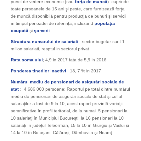
punct de vedere economic (sau
forţa de muncă
) cuprinde
toate persoanele de 15 ani şi peste, care furnizează forţa
de muncă disponibilă pentru producţia de bunuri şi servicii
în timpul perioadei de referinţă, incluzând
populaţia
ocupată
şi
şomerii
.
Structura numarului de salariati
: sector bugetar sunt 1
milion salariati, resptul in sectorul privat
Rata somajului
; 4,9 in 2017 fata de 5,9 in 2016
Ponderea tinerilor inactivi
: 18, 7 % in 2017
Numărul mediu de pensionari de asigurări sociale de
stat
: 4 686 000 persoane; Raportul pe total dintre numărul
mediu de pensionari de asigurări sociale de stat şi cel al
salariaţilor a fost de 9 la 10; acest raport prezintă variaţii
semnificative în profil teritorial, de la numai 5 pensionari la
10 salariaţi în Municipiul Bucureşti, la 16 pensionari la 10
salariaṭi în judeţul Teleorman, 15 la 10 în Giurgiu ṣi Vaslui ṣi
14 la 10 în Botoṣani, Călăraṣi, Dâmboviṭa ṣi Neamṭ.