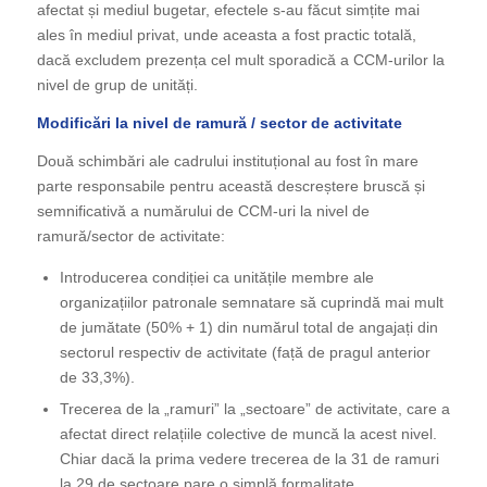
afectat și mediul bugetar, efectele s-au făcut simțite mai
ales în mediul privat, unde aceasta a fost practic totală,
dacă excludem prezența cel mult sporadică a CCM-urilor la
nivel de grup de unități.
Modificări la nivel de ramură / sector de activitate
Două schimbări ale cadrului instituțional au fost în mare
parte responsabile pentru această descreștere bruscă și
semnificativă a numărului de CCM-uri la nivel de
ramură/sector de activitate:
Introducerea condiției ca unitățile membre ale
organizațiilor patronale semnatare să cuprindă mai mult
de jumătate (50% + 1) din numărul total de angajați din
sectorul respectiv de activitate (față de pragul anterior
de 33,3%).
Trecerea de la „ramuri” la „sectoare” de activitate, care a
afectat direct relațiile colective de muncă la acest nivel.
Chiar dacă la prima vedere trecerea de la 31 de ramuri
la 29 de sectoare pare o simplă formalitate