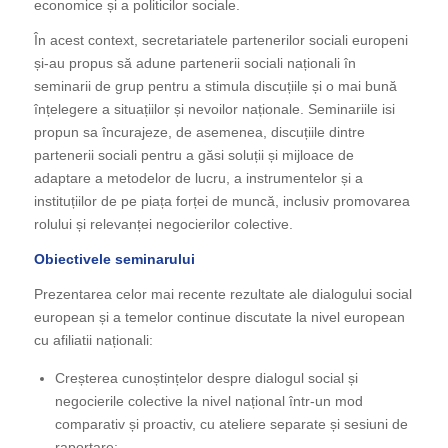
economice și a politicilor sociale.
În acest context, secretariatele partenerilor sociali europeni
și-au propus să adune partenerii sociali naționali în
seminarii de grup pentru a stimula discuțiile și o mai bună
înțelegere a situațiilor și nevoilor naționale. Seminariile isi
propun sa încurajeze, de asemenea, discuțiile dintre
partenerii sociali pentru a găsi soluții și mijloace de
adaptare a metodelor de lucru, a instrumentelor și a
instituțiilor de pe piața forței de muncă, inclusiv promovarea
rolului și relevanței negocierilor colective.
Obiectivele seminarului
Prezentarea celor mai recente rezultate ale dialogului social
european și a temelor continue discutate la nivel european
cu afiliatii naționali:
Creșterea cunoștințelor despre dialogul social și
negocierile colective la nivel național într-un mod
comparativ și proactiv, cu ateliere separate și sesiuni de
raportare;