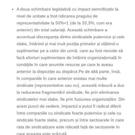
A doua schimbare legislativă cu impact semnificativ la
nivel de unitate a fost ridicarea pragului de
reprezentativitate la 50%+1 (de la 33,3%, cum era
anterior) din total salariați. Această schimbare a
accentuat discrepanța dintre sindicatele puternice și cele
slabe, întărind și mai mult poziția primelor și slăbind-o
suplimentar pe a celor din urmă, care au fost nevoite să
facă eforturi suplimentare de întărire organizațională în
condițiile în care anumite resurse pe care le aveau
anterior la dispoziție au dispărut.Pe de altă parte, însă,
în companiile în care anterior existau mai multe
sindicate (reprezentative sau nu), această măsură a dus
la reducerea fragmentării sindicale, fie prin eliminarea
sindicatelor mai slabe, fie prin fuziunea organizațiilor. Din
acest punct de vedere, impactul a putut fi radical diferit
între companiile cu sindicate foarte puternice și cele cu
sindicate foarte slabe, precum și între sectoarele în care
rata de sindicalizare este ridicată față de sectoarele în
care aceasta este scăzută.