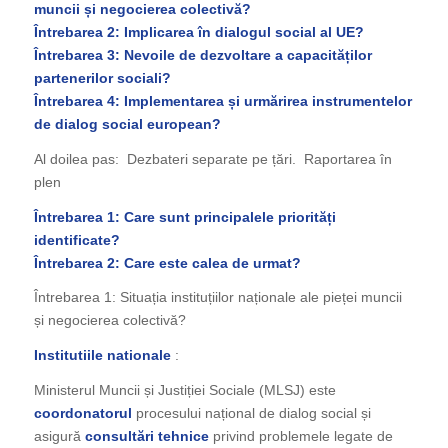
muncii și negocierea colectivă?
Întrebarea 2: Implicarea în dialogul social al UE?
Întrebarea 3: Nevoile de dezvoltare a capacităților
partenerilor sociali?
Întrebarea 4: Implementarea și urmărirea instrumentelor
de dialog social european?
Al doilea pas: Dezbateri separate pe țări. Raportarea în
plen
Întrebarea 1: Care sunt principalele priorități
identificate?
Întrebarea 2: Care este calea de urmat?
Întrebarea 1: Situația instituțiilor naționale ale pieței muncii
și negocierea colectivă?
Institutiile nationale
:
Ministerul Muncii și Justiției Sociale (MLSJ) este
coordonatorul
procesului național de dialog social și
asigură
consultări tehnice
privind problemele legate de