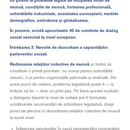
cu privire la probleme legate de ocuparea forței de
muncă, condițiile de muncă, formarea profesională,
schimbările industriale, societatea cunoașterii, modele
demografice, extinderea și globalizarea.
În prezent, există aproximativ 40 de comitete de dialog
social sectorial la nivel european.
Întrebarea 3: Nevoile de dezvoltare a capacităților
partenerilor sociali
Redresarea relațiilor colective de muncă
ar trebui să
constituie o primă prioritate, nu numai pentru autoritățile
statului, ci și pentru organizațiile patronale și sindicale. Din
acest punct de vedere, problema legislativă poate fi — și
trebuie să fie — doar un prim pas. Pe baza acestei evaluări
a dialogului bipartit la nivel de unitate pot fi formulate
următoarele recomandări de schimbare legislativă, drept
punct de plecare în dezvoltarea relațiilor colective de muncă
la acest nivel:
Înăsprirea sancțiunilor în cazul nerespectării contractelor