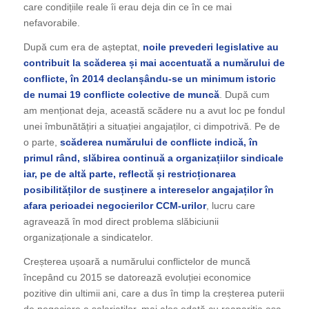
care condițiile reale îi erau deja din ce în ce mai
nefavorabile.
După cum era de așteptat,
noile prevederi legislative au
contribuit la scăderea și mai accentuată a numărului de
conflicte, în 2014 declanșându-se un minimum istoric
de numai 19 conflicte colective de muncă
. După cum
am menționat deja, această scădere nu a avut loc pe fondul
unei îmbunătățiri a situației angajaților, ci dimpotrivă. Pe de
o parte,
scăderea numărului de conflicte indică, în
primul rând, slăbirea continuă a organizațiilor sindicale
iar, pe de altă parte, reflectă și restricționarea
posibilităților de susținere a intereselor angajaților în
afara perioadei negocierilor CCM-urilor
, lucru care
agravează în mod direct problema slăbiciunii
organizaționale a sindicatelor.
Creșterea ușoară a numărului conflictelor de muncă
începând cu 2015 se datorează evoluției economice
pozitive din ultimii ani, care a dus în timp la creșterea puterii
de negociere a salariaților, mai ales odată cu reapariția așa-