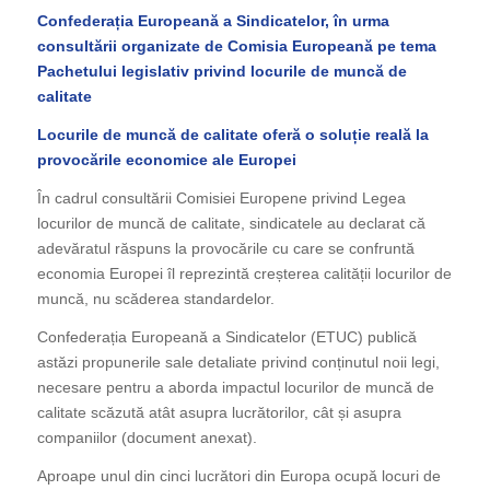
Confederația Europeană a Sindicatelor, în urma
consultării organizate de Comisia Europeană pe tema
Pachetului legislativ privind locurile de muncă de
calitate
Locurile de muncă de calitate oferă o soluție reală la
provocările economice ale Europei
În cadrul consultării Comisiei Europene privind Legea
locurilor de muncă de calitate, sindicatele au declarat că
adevăratul răspuns la provocările cu care se confruntă
economia Europei îl reprezintă creșterea calității locurilor de
muncă, nu scăderea standardelor.
Confederația Europeană a Sindicatelor (ETUC) publică
astăzi propunerile sale detaliate privind conținutul noii legi,
necesare pentru a aborda impactul locurilor de muncă de
calitate scăzută atât asupra lucrătorilor, cât și asupra
companiilor (document anexat).
Aproape unul din cinci lucrători din Europa ocupă locuri de