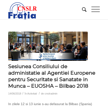
Sesiunea Consiliului de
administatie al Agentiei Europene
pentru Securitate si Sanatate in
Munca – EUOSHA – Bilbao 2018
/
/
14/06/2018
în
Activitati
de
cnslradmin
In zilele 12 si 13 iunie s-au defasurat la Bilbao (Spania)