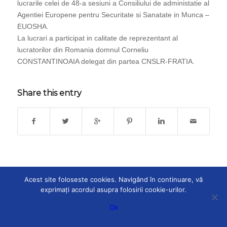
lucrarile celei de 48-a sesiuni a Consiliului de administatie al
Agentiei
Europene pentru Securitate si Sanatate in Munca –
EUOSHA.
La lucrari a participat in calitate de reprezentant al
lucratorilor din Romania domnul Corneliu
CONSTANTINOAIA delegat din partea CNSLR-FRATIA.
Share this entry
Acest site foloseste cookies. Navigând în continuare, vă
exprimați acordul asupra folosirii cookie-urilor.
© Copyright 2026 - CNSLR-FRĂȚIA - powered by
PQN Partner
Ok