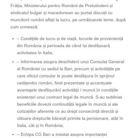
Frăția, Ministerului pentru Românii de Pretutindeni și
sindicatul bulgar și macedonean au purtat discuții cu
muncitorii români aflați la lucru, pe următoarele teme, după
cum urmează:
– Condițiile de lucru și de viață, locurile de proveniență
din România și perioada de când își desfășoară
activitatea în Italia;
– Informarea asupra deschiderii unui Consulat General
al României cu sediul la Bari, precum și activitățile pe
care oficiul consular le poate desfășura în sprijinul
cetățenilor români, fiind prezentate și accentuate
avantajele desfășurării activității / muncii în condițiile
existenței unui contract legal de muncă. S-au subliniat
beneficiile dovezii continuității legale în muncă și ale
cotizațiilor aferente ce au drept consecință directă și
viitoare drepturile bănești primite la pensionare, atât în
Italia, cât și în România;
– Echipa CG Bari a insistat asupra importanței