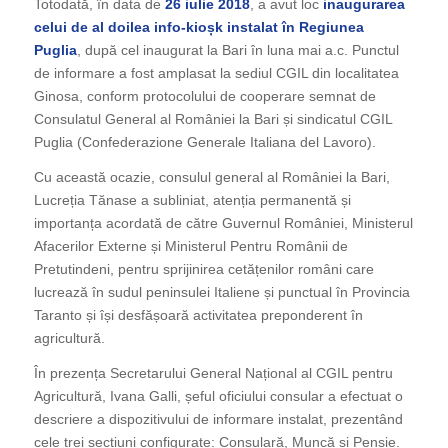
Totodată, în data de
26 iulie 2018
, a avut loc
inaugurarea
celui de al doilea info-kioșk instalat în Regiunea
Puglia
, după cel inaugurat la Bari în luna mai a.c. Punctul
de informare a fost amplasat la sediul CGIL din localitatea
Ginosa, conform protocolului de cooperare semnat de
Consulatul General al României la Bari și sindicatul CGIL
Puglia (Confederazione Generale Italiana del Lavoro).
Cu această ocazie, consulul general al României la Bari,
Lucreția Tănase a subliniat, atenția permanentă și
importanța acordată de către Guvernul României, Ministerul
Afacerilor Externe și Ministerul Pentru Românii de
Pretutindeni, pentru sprijinirea cetățenilor români care
lucrează în sudul peninsulei Italiene și punctual în Provincia
Taranto și își desfășoară activitatea preponderent în
agricultură.
În prezența Secretarului General Național al CGIL pentru
Agricultură, Ivana Galli, șeful oficiului consular a efectuat o
descriere a dispozitivului de informare instalat, prezentând
cele trei secțiuni configurate: Consulară, Muncă și Pensie.