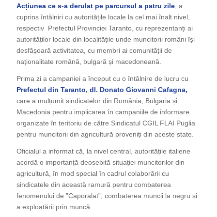
Acțiunea ce s-a derulat pe parcursul a patru zile
, a
cuprins întâlniri cu autoritățile locale la cel mai înalt nivel,
respectiv Prefectul Provinciei Taranto, cu reprezentanți ai
autorităților locale din localitățile unde muncitorii români își
desfășoară activitatea, cu membri ai comunității de
naționalitate română, bulgară și macedoneană.
Prima zi a campaniei a început cu o întâlnire de lucru cu
Prefectul din Taranto, dl. Donato Giovanni Cafagna,
care a mulțumit sindicatelor din România, Bulgaria și
Macedonia pentru implicarea în campaniile de informare
organizate în teritoriu de către Sindicatul CGIL FLAI Puglia
pentru muncitorii din agricultură proveniți din aceste state.
Oficialul a informat că, la nivel central, autoritățile italiene
acordă o importanță deosebită situației muncitorilor din
agricultură, în mod special în cadrul colaborării cu
sindicatele din această ramură pentru combaterea
fenomenului de ”Caporalat”, combaterea muncii la negru și
a exploatării prin muncă.