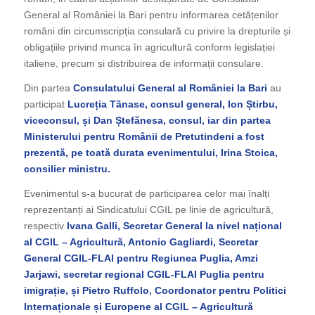
General al României la Bari pentru informarea cetățenilor
români din circumscripția consulară cu privire la drepturile și
obligațiile privind munca în agricultură conform legislației
italiene, precum și distribuirea de informații consulare.
Din partea
Consulatului General al României la Bari
au
participat
Lucreția Tănase, consul general, Ion Știrbu,
viceconsul, și Dan Ștefănesa, consul, iar din partea
Ministerului pentru Românii de Pretutindeni a fost
prezentă, pe toată durata evenimentului, Irina Stoica,
consilier ministru.
Evenimentul s-a bucurat de participarea celor mai înalți
reprezentanți ai Sindicatului CGIL pe linie de agricultură,
respectiv
Ivana Galli, Secretar General la nivel național
al CGIL – Agricultură, Antonio Gagliardi, Secretar
General CGIL-FLAI pentru Regiunea Puglia, Amzi
Jarjawi, secretar regional CGIL-FLAI Puglia pentru
imigrație, și Pietro Ruffolo, Coordonator pentru Politici
Internaționale și Europene al CGIL – Agricultură