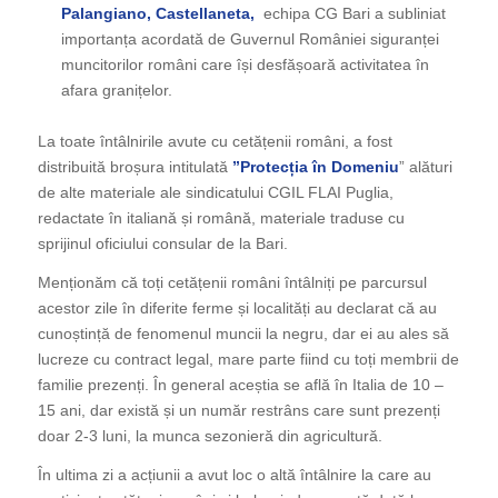
Palangiano, Castellaneta,
echipa CG Bari a subliniat
importanța acordată de Guvernul României siguranței
muncitorilor români care își desfășoară activitatea în
afara granițelor.
La toate întâlnirile avute cu cetățenii români, a fost
distribuită broșura intitulată
”Protecția în Domeniu
” alături
de alte materiale ale sindicatului CGIL FLAI Puglia,
redactate în italiană și română, materiale traduse cu
sprijinul oficiului consular de la Bari.
Menționăm că toți cetățenii români întâlniți pe parcursul
acestor zile în diferite ferme și localități au declarat că au
cunoștință de fenomenul muncii la negru, dar ei au ales să
lucreze cu contract legal, mare parte fiind cu toți membrii de
familie prezenți. În general aceștia se află în Italia de 10 –
15 ani, dar există și un număr restrâns care sunt prezenți
doar 2-3 luni, la munca sezonieră din agricultură.
În ultima zi a acțiunii a avut loc o altă întâlnire la care au