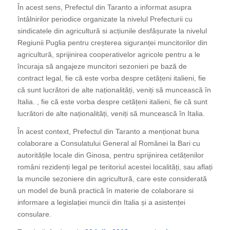
În acest sens, Prefectul din Taranto a informat asupra
întâlnirilor periodice organizate la nivelul Prefecturii cu
sindicatele din agricultură si acțiunile desfășurate la nivelul
Regiunii Puglia pentru creșterea siguranței muncitorilor din
agricultură, sprijinirea cooperativelor agricole pentru a le
încuraja să angajeze muncitori sezonieri pe bază de
contract legal, fie că este vorba despre cetățeni italieni, fie
că sunt lucrători de alte naționalități, veniți să muncească în
Italia. , fie că este vorba despre cetățeni italieni, fie că sunt
lucrători de alte naționalități, veniți să muncească în Italia.
În acest context, Prefectul din Taranto a menționat buna
colaborare a Consulatului General al Românei la Bari cu
autoritățile locale din Ginosa, pentru sprijinirea cetățenilor
români rezidenți legal pe teritoriul acestei localități, sau aflați
la muncile sezoniere din agricultură, care este considerată
un model de bună practică în materie de colaborare si
informare a legislației muncii din Italia și a asistenței
consulare.