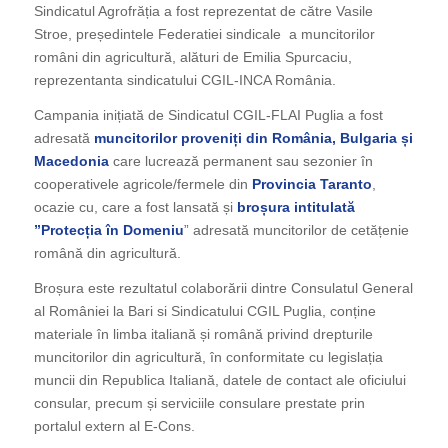
Sindicatul Agrofrăția a fost reprezentat de către Vasile
Stroe, președintele Federatiei sindicale a muncitorilor
români din agricultură, alături de Emilia Spurcaciu,
reprezentanta sindicatului CGIL-INCA România.
Campania inițiată de Sindicatul CGIL-FLAI Puglia a fost
adresată
muncitorilor proveniți din România, Bulgaria și
Macedonia
care lucrează permanent sau sezonier în
cooperativele agricole/fermele din
Provincia Taranto
,
ocazie cu, care a fost lansată și
broșura intitulată
”Protecția în Domeniu
” adresată muncitorilor de cetățenie
română din agricultură.
Broșura este rezultatul colaborării dintre Consulatul General
al României la Bari si Sindicatului CGIL Puglia, conține
materiale în limba italiană și română privind drepturile
muncitorilor din agricultură, în conformitate cu legislația
muncii din Republica Italiană, datele de contact ale oficiului
consular, precum și serviciile consulare prestate prin
portalul extern al E-Cons.