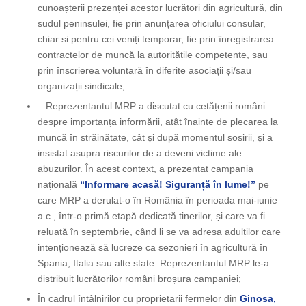
cunoașterii prezenței acestor lucrători din agricultură, din
sudul peninsulei, fie prin anunțarea oficiului consular,
chiar si pentru cei veniți temporar, fie prin înregistrarea
contractelor de muncă la autoritățile competente, sau
prin înscrierea voluntară în diferite asociații și/sau
organizații sindicale;
– Reprezentantul MRP a discutat cu cetățenii români
despre importanța informării, atât înainte de plecarea la
muncă în străinătate, cât și după momentul sosirii, și a
insistat asupra riscurilor de a deveni victime ale
abuzurilor. În acest context, a prezentat campania
națională
“Informare acasă! Siguranță în lume!”
pe
care MRP a derulat-o în România în perioada mai-iunie
a.c., într-o primă etapă dedicată tinerilor, și care va fi
reluată în septembrie, când li se va adresa adulților care
intenționează să lucreze ca sezonieri în agricultură în
Spania, Italia sau alte state. Reprezentantul MRP le-a
distribuit lucrătorilor români broșura campaniei;
În cadrul întâlnirilor cu proprietarii fermelor din
Ginosa,