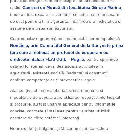
participat cetățeni români și bulgari, de această dată la
sediul
Camerei de Muncă din localitatea Ginosa Marina
,
unde au fost reluate prezentările cu informațiile necesare
de știut pentru a fi în siguranță. Întâlnirea s-a încheiat cu o
sesiune de întrebări și răspunsuri.
Ca și concluzie generală se impune sublinierea faptului că
România, prin Consulatul General de la Bari, este prima
țară care a încheiat un protocol de cooperare cu
sindicatul italian FLAI CGIL – Puglia,
pentru sprijinirea
cetățenilor români ce își desfășoară activitatea în
agricultură, asistență socială (badante) și construcții,
conform competențelor și prevederilor legale.
Atât conținutul materialelor cât și instrumentele și
modalitățile de popularizare utilizate, respectiv info-kioșkul
și broșurile, au fost unanim apreciate pentru informațiile
concise, concrete și mai ales pentru ușurința utilizării
acestora de către cetățenii interesați.
Reprezentanții Bulgariei și Macedoniei au considerat