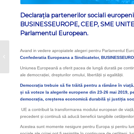
Declarația partenerilor
sociali europen
BUSINESSEUROPE, CEEP, SME UNITE
Parlamentul European.
CNSLR-Frăția lucrează
Avand in vedere apropiatele alegeri pentru Parlamentul Eur
la elaborarea
Confederatia Europeana a Sindicatelor, BUSINESSEUROP
„Programului de acțiune
pentru...
Uniunea Europeană a oferit pacea de lungă durată pe continen
ale democrației, drepturilor omului, libertății și egalității.
Democrația trebuie să fie trăită pentru a rămâne în viață
și să voteze la alegerile europene din 23-26 mai 2019, pe
democrația, creșterea economică durabilă și justiția soc
UE a contribuit la transformarea modului european de viață,
precedent și continuă să aducă beneficii tangibile cetățenilor,
Acestea sunt momente nesigure pentru Europa și pentru lume
sociale ale crizei pot fi resimțite în continuare de cetățeni, l