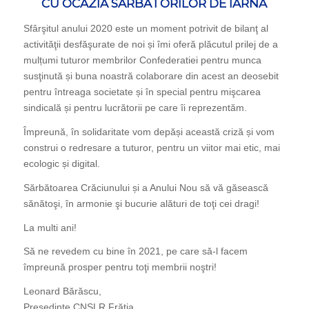
CU OCAZIA SĂRBĂTORILOR DE IARNA
Sfârşitul anului 2020 este un moment potrivit de bilanţ al
activităţii desfăşurate de noi și îmi oferă plăcutul prilej de a
mulțumi tuturor membrilor Confederatiei pentru munca
susţinută și buna noastră colaborare din acest an deosebit
pentru întreaga societate și în special pentru mişcarea
sindicală și pentru lucrătorii pe care îi reprezentăm.
Împreună, în solidaritate vom depăși această criză și vom
construi o redresare a tuturor, pentru un viitor mai etic, mai
ecologic și digital.
Sărbătoarea Crăciunului și a Anului Nou să vă găsească
sănătoşi, în armonie şi bucurie alături de toţi cei dragi!
La multi ani!
Să ne revedem cu bine în 2021, pe care să-l facem
împreună prosper pentru toţi membrii noştri!
Leonard Bărăscu,
Preşedinte CNSLR Frăția