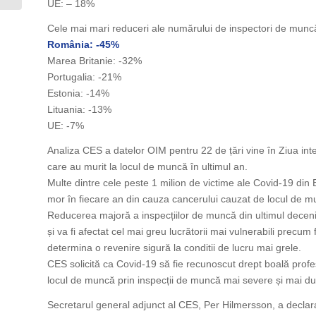
UE: – 18%
Cele mai mari reduceri ale numărului de inspectori de munc
România: -45%
Marea Britanie: -32%
Portugalia: -21%
Estonia: -14%
Lituania: -13%
UE: -7%
Analiza CES a datelor OIM pentru 22 de țări vine în Ziua inte
care au murit la locul de muncă în ultimul an.
Multe dintre cele peste 1 milion de victime ale Covid-19 di
mor în fiecare an din cauza cancerului cauzat de locul de m
Reducerea majoră a inspecțiilor de muncă din ultimul decen
și va fi afectat cel mai greu lucrătorii mai vulnerabili precum 
determina o revenire sigură la conditii de lucru mai grele.
CES solicită ca Covid-19 să fie recunoscut drept boală profe
locul de muncă prin inspecții de muncă mai severe și mai dur
Secretarul general adjunct al CES, Per Hilmersson, a declar