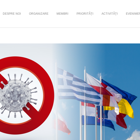
DESPRE NOI
ORGANIZARE
MEMBRI
PRIORITĂȚI
ACTIVITĂȚI
EVENIME