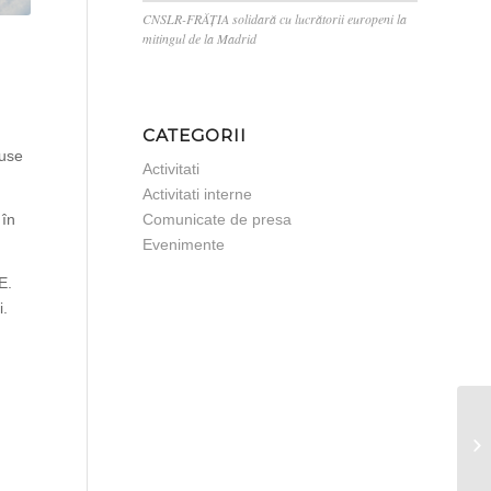
CNSLR-FRĂȚIA solidară cu lucrătorii europeni la
mitingul de la Madrid
CATEGORII
duse
Activitati
Activitati interne
 în
Comunicate de presa
Evenimente
E.
i.