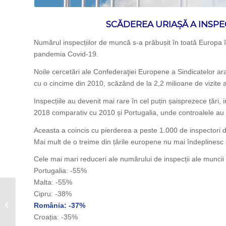
SCĂDEREA URIAȘĂ A INSPE
Numărul inspecțiilor de muncă s-a prăbușit în toată Europa î
pandemia Covid-19.
Noile cercetări ale Confederaţiei Europene a Sindicatelor ara
cu o cincime din 2010, scăzând de la 2,2 milioane de vizite a
Inspecțiile au devenit mai rare în cel puțin șaisprezece țări,
2018 comparativ cu 2010 și Portugalia, unde controalele au 
Aceasta a coincis cu pierderea a peste 1.000 de inspectori 
Mai mult de o treime din țările europene nu mai îndeplinesc
Cele mai mari reduceri ale numărului de inspecții ale muncii
Portugalia: -55%
Malta: -55%
Sub sloganul “O
Cipru: -38%
guvernare în interesul
România: -37%
cetățenilor!”, astăzi 14
Croația: -35%
aprilie...