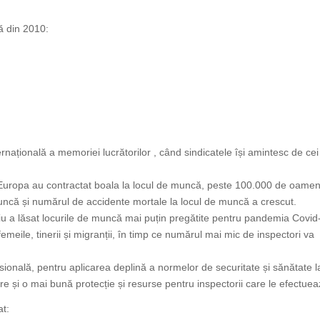
ă din 2010:
rnațională a memoriei lucrătorilor , când sindicatele își amintesc de cei
n Europa au contractat boala la locul de muncă, peste 100.000 de oamen
uncă și numărul de accidente mortale la locul de muncă a crescut.
iu a lăsat locurile de muncă mai puțin pregătite pentru pandemia Covid
femeile, tinerii și migranții, în timp ce numărul mai mic de inspectori va
sională, pentru aplicarea deplină a normelor de securitate și sănătate l
e și o mai bună protecție și resurse pentru inspectorii care le efectuea
at: