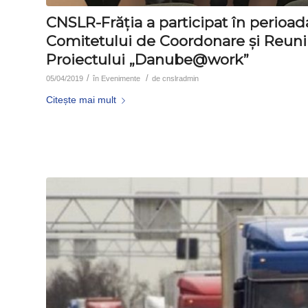
CNSLR-Frăția a participat în perioada
Comitetului de Coordonare și Reuniu
Proiectului „Danube@work”
/
/
05/04/2019
în
Evenimente
de
cnslradmin
Citește mai mult