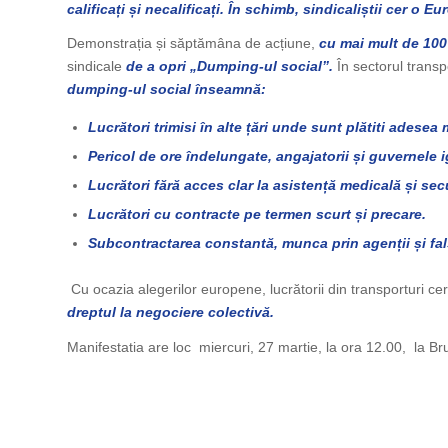
calificați și necalificați. În schimb, sindicaliștii cer o Eu
Demonstrația și săptămâna de acțiune,
cu mai mult de 100
sindicale
de a opri „Dumping-ul social”.
În sectorul transp
dumping-ul social înseamnă:
Lucrători trimisi în alte țări unde sunt plătiti adesea 
Pericol de ore îndelungate, angajatorii și guvernele 
Lucrători fără acces clar la asistență medicală și secu
Lucrători cu contracte pe termen scurt și precare.
Subcontractarea constantă, munca prin agenții și fa
Cu ocazia alegerilor europene, lucrătorii din transporturi cer,
dreptul la negociere colectivă.
Manifestatia are loc miercuri, 27 martie, la ora 12.00, la B