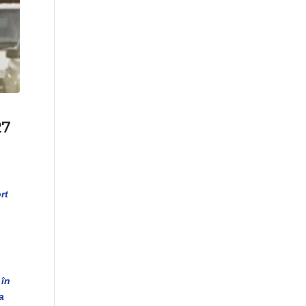
27
rt
 în
a