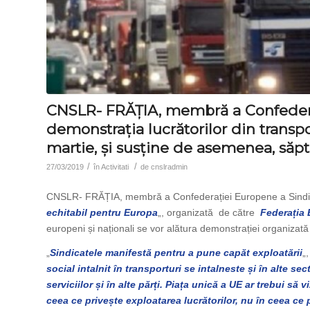
CNSLR- FRĂȚIA, membră a Confederaț
demonstrația lucrătorilor din transpo
martie, și susține de asemenea, săp
/
/
27/03/2019
în
Activitati
de
cnslradmin
CNSLR- FRĂȚIA, membră a Confederației Europene a Sindica
echitabil pentru Europa
„, organizată de către
Federația 
europeni și naționali se vor alătura demonstrației organizată 
„
Sindicatele manifestă pentru a pune capăt exploatării
„
social intalnit în transporturi se intalneste și în alte sec
serviciilor și în alte părți. Piața unică a UE ar trebui să 
ceea ce privește exploatarea lucrătorilor, nu în ceea ce p