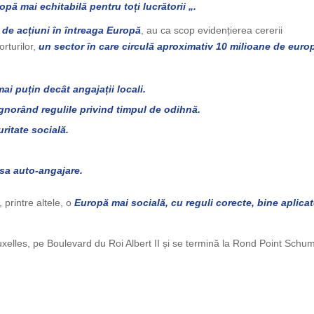
ropă mai echitabilă pentru toți lucrătorii „.
 de acțiuni în întreaga Europă
, au ca scop evidențierea cererii
orturilor,
un sector în care circulă aproximativ 10 milioane de euro
mai puțin decât angajații locali.
ignorând regulile privind timpul de odihnă.
ritate socială.
lsa auto-angajare.
 printre altele, o
Europă mai socială, cu reguli corecte, bine aplicat
ruxelles, pe Boulevard du Roi Albert II și se termină la Rond Point Schu