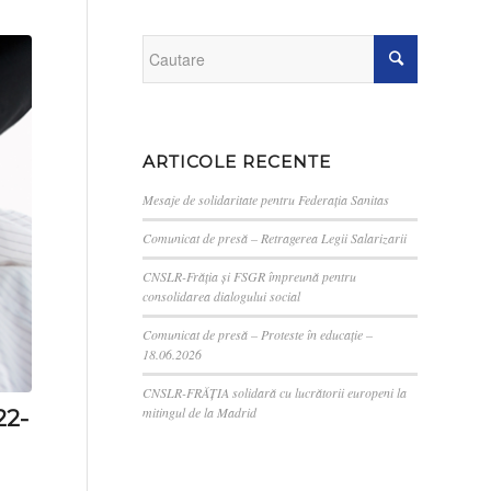
ARTICOLE RECENTE
Mesaje de solidaritate pentru Federația Sanitas
Comunicat de presă – Retragerea Legii Salarizarii
CNSLR-Frăția și FSGR împreună pentru
consolidarea dialogului social
Comunicat de presă – Proteste în educație –
18.06.2026
CNSLR-FRĂȚIA solidară cu lucrătorii europeni la
mitingul de la Madrid
22-