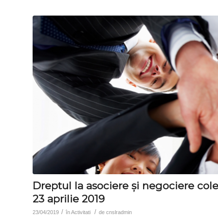
Dreptul la asociere și negociere cole
23 aprilie 2019
/
/
23/04/2019
în
Activitati
de
cnslradmin