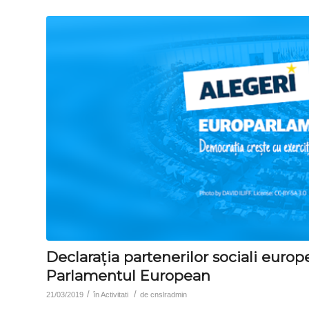
Declarația partenerilor sociali europ
Parlamentul European
/
/
21/03/2019
în
Activitati
de
cnslradmin