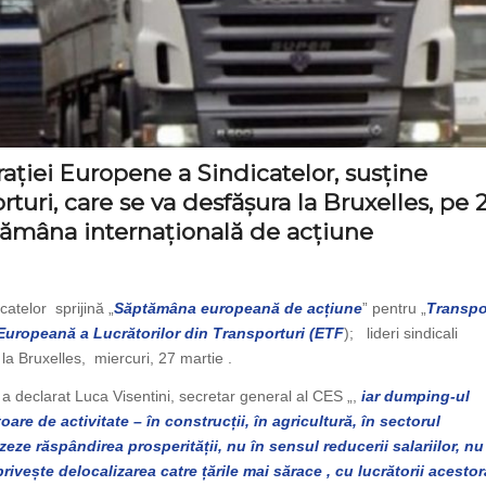
iei Europene a Sindicatelor, susține
rturi, care se va desfășura la Bruxelles, pe 
tămâna internațională de acțiune
telor sprijină „
Săptămâna europeană de acțiune
” pentru „
Transpo
Europeană a Lucrătorilor din Transporturi (ETF
); lideri sindicali
la Bruxelles, miercuri, 27 martie .
, a declarat Luca Visentini, secretar general al CES „,
iar dumping-ul
toare de activitate – în construcții, în agricultură, în sectorul
vizeze răspândirea prosperității, nu în sensul reducerii salariilor, nu
rivește delocalizarea catre țările mai sărace , cu lucrătorii acestor